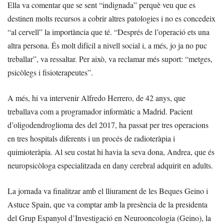
Ella va comentar que se sent “indignada” perquè veu que es
destinen molts recursos a cobrir altres patologies i no es concedeix
“al cervell” la importància que té. “Després de l’operació ets una
altra persona. És molt difícil a nivell social i, a més, jo ja no puc
treballar”, va ressaltar. Per això, va reclamar més suport: “metges,
psicòlegs i fisioterapeutes”.
A més, hi va intervenir Alfredo Herrero, de 42 anys, que
treballava com a programador informàtic a Madrid. Pacient
d’oligodendroglioma des del 2017, ha passat per tres operacions
en tres hospitals diferents i un procés de radioteràpia i
quimioteràpia. Al seu costat hi havia la seva dona, Andrea, que és
neuropsicòloga especialitzada en dany cerebral adquirit en adults.
La jornada va finalitzar amb el lliurament de les Beques Geino i
Astuce Spain, que va comptar amb la presència de la presidenta
del Grup Espanyol d’Investigació en Neurooncologia (Geino), la