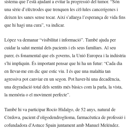
sistema que l’està ajudant a evitar la progressió del tumor. “Són
una sèrie d’elèctrodes que trenquen les cèl·lules cancerígenes i
deixen les sanes sense tocar. Així s’allarga l’esperança de vida fins
que hi hagi una cura”, va indicar.
López va demanar “visibilitat i informació”. També ajuda per
cuidar la salut mental dels pacients i els seus familiars. Al seu
parer, és fonamental que els governs, la Unió Europea i la indústria
s’hi impliquin. És important pensar que hi ha un futur: “Cada dia
en llevar-me em dic que estic viu. I és que una malaltia tan
agressiva pot canviar en un segon. Pot haver-hi una decadència,
una degradació total dels sentits més bàsics com la parla, la vista,
la memòria o el moviment perfecte”.
També hi va participar Rocío Hidalgo, de 52 anys, natural de
Còrdova, pacient d’oligodendroglioma, farmacèutica de professió i
cofundadora d’Astuce Spain juntament amb Manuel Meléndez.