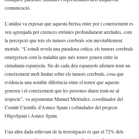
comunicació.
L’anàlisi va exposar que aquesta bretxa entre por i coneixement es
veu agreujada per creences errònies profundament arrelades, com
la percepció que tots els tumors cerebrals són inevitablement
mortals. “L’estudi revela una paradoxa crítica: els tumors cerebrals
emergeixen com la malaltia que més temor genera entre la
ciutadania espanyola. Sis de cada deu espanyols afirmen tenir un
coneixement molt limitat sobre els tumors cerebrals, cosa que
evidencia una notable diferència entre el temor que aquests
generen i el coneixement que les persones diuen tenir-ne al
respecte”, va argumentar Manuel Meléndez, coordinador del
Comitè Científic d’Astuce Spain i cofundador del projecte
OligoSpain i Astuce Spain.
Una altra dada rellevant de la investigació és que el 72% dels