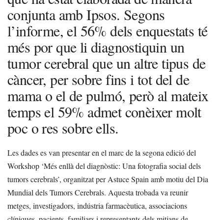
conjunta amb Ipsos. Segons
l’informe, el 56% dels enquestats té
més por que li diagnostiquin un
tumor cerebral que un altre tipus de
càncer, per sobre fins i tot del de
mama o el de pulmó, però al mateix
temps el 59% admet conèixer molt
poc o res sobre ells.
Les dades es van presentar en el marc de la segona edició del
Workshop ‘Més enllà del diagnòstic: Una fotografia social dels
tumors cerebrals’, organitzat per Astuce Spain amb motiu del Dia
Mundial dels Tumors Cerebrals. Aquesta trobada va reunir
metges, investigadors, indústria farmacèutica, associacions
clíniques, pacients, familiars i representants dels mitjans de