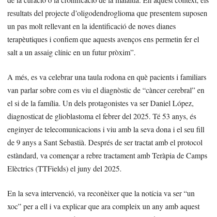
resultats del projecte d’oligodendroglioma que presentem suposen
un pas molt rellevant en la identificació de noves dianes
terapèutiques i confiem que aquests avenços ens permetin fer el
salt a un assaig clínic en un futur pròxim”.
A més, es va celebrar una taula rodona en què pacients i familiars
van parlar sobre com es viu el diagnòstic de “càncer cerebral” en
el si de la família. Un dels protagonistes va ser Daniel López,
diagnosticat de glioblastoma el febrer del 2025. Té 53 anys, és
enginyer de telecomunicacions i viu amb la seva dona i el seu fill
de 9 anys a Sant Sebastià. Després de ser tractat amb el protocol
estàndard, va començar a rebre tractament amb Teràpia de Camps
Elèctrics (TTFields) el juny del 2025.
En la seva intervenció, va reconèixer que la notícia va ser “un
xoc” per a ell i va explicar que ara compleix un any amb aquest