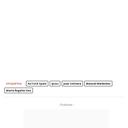
ETIQUETAS
ASTUCE Spain
Ipsos
Juan Solivera
Manuel Meléndez
María Ángeles Vaz
- Publicitat -