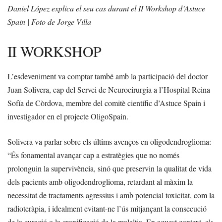
Daniel López explica el seu cas durant el II Workshop d’Astuce
Spain | Foto de Jorge Villa
II WORKSHOP
L’esdeveniment va comptar també amb la participació del doctor
Juan Solivera, cap del Servei de Neurocirurgia a l’Hospital Reina
Sofía de Còrdova, membre del comitè científic d’Astuce Spain i
investigador en el projecte OligoSpain.
Solivera va parlar sobre els últims avenços en oligodendroglioma:
“És fonamental avançar cap a estratègies que no només
prolonguin la supervivència, sinó que preservin la qualitat de vida
dels pacients amb oligodendroglioma, retardant al màxim la
necessitat de tractaments agressius i amb potencial toxicitat, com la
radioteràpia, i idealment evitant-ne l’ús mitjançant la consecució
de la curació o la cronificació de la malaltia. En aquest context, els