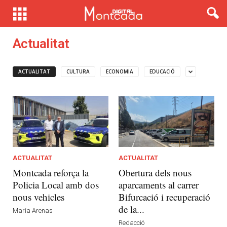
Actualitat
ACTUALITAT
CULTURA
ECONOMIA
EDUCACIÓ
ACTUALITAT
ACTUALITAT
Montcada reforça la
Obertura dels nous
Policia Local amb dos
aparcaments al carrer
nous vehicles
Bifurcació i recuperació
de la...
María Arenas
Redacció