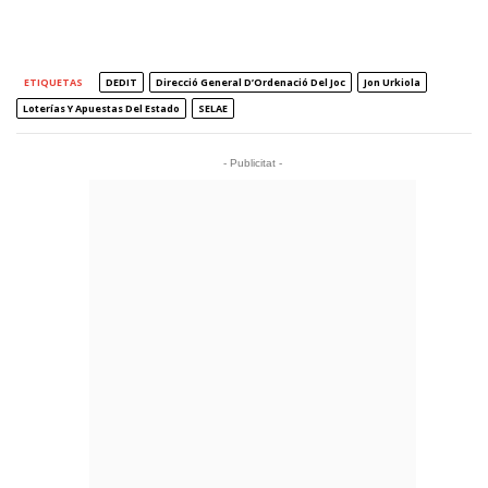
ETIQUETAS
DEDIT
Direcció General D’Ordenació Del Joc
Jon Urkiola
Loterías Y Apuestas Del Estado
SELAE
- Publicitat -