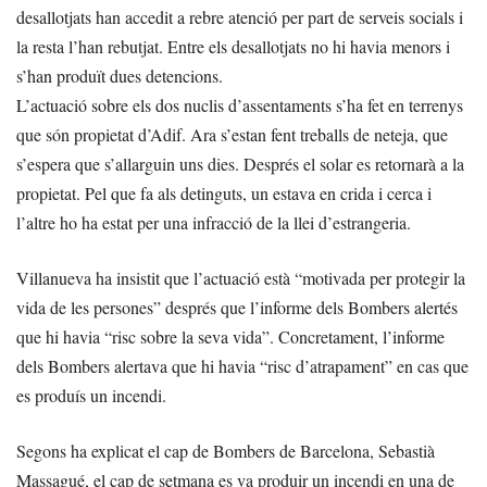
desallotjats han accedit a rebre atenció per part de serveis socials i
la resta l’han rebutjat. Entre els desallotjats no hi havia menors i
s’han produït dues detencions.
L’actuació sobre els dos nuclis d’assentaments s’ha fet en terrenys
que són propietat d’Adif. Ara s’estan fent treballs de neteja, que
s’espera que s’allarguin uns dies. Després el solar es retornarà a la
propietat. Pel que fa als detinguts, un estava en crida i cerca i
l’altre ho ha estat per una infracció de la llei d’estrangeria.
Villanueva ha insistit que l’actuació està “motivada per protegir la
vida de les persones” després que l’informe dels Bombers alertés
que hi havia “risc sobre la seva vida”. Concretament, l’informe
dels Bombers alertava que hi havia “risc d’atrapament” en cas que
es produís un incendi.
Segons ha explicat el cap de Bombers de Barcelona, Sebastià
Massagué, el cap de setmana es va produir un incendi en una de