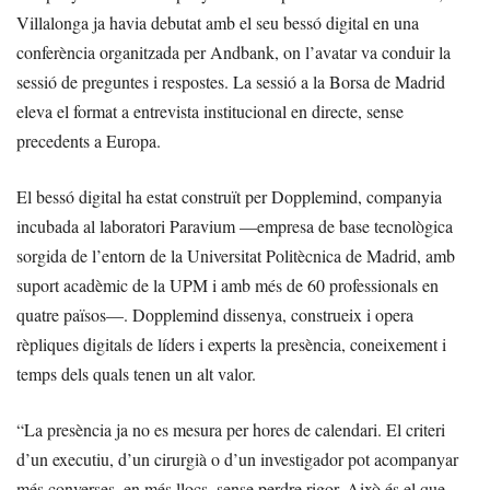
Villalonga ja havia debutat amb el seu bessó digital en una
conferència organitzada per Andbank, on l’avatar va conduir la
sessió de preguntes i respostes. La sessió a la Borsa de Madrid
eleva el format a entrevista institucional en directe, sense
precedents a Europa.
El bessó digital ha estat construït per Dopplemind, companyia
incubada al laboratori Paravium —empresa de base tecnològica
sorgida de l’entorn de la Universitat Politècnica de Madrid, amb
suport acadèmic de la UPM i amb més de 60 professionals en
quatre països—. Dopplemind dissenya, construeix i opera
rèpliques digitals de líders i experts la presència, coneixement i
temps dels quals tenen un alt valor.
“La presència ja no es mesura per hores de calendari. El criteri
d’un executiu, d’un cirurgià o d’un investigador pot acompanyar
més converses, en més llocs, sense perdre rigor. Això és el que