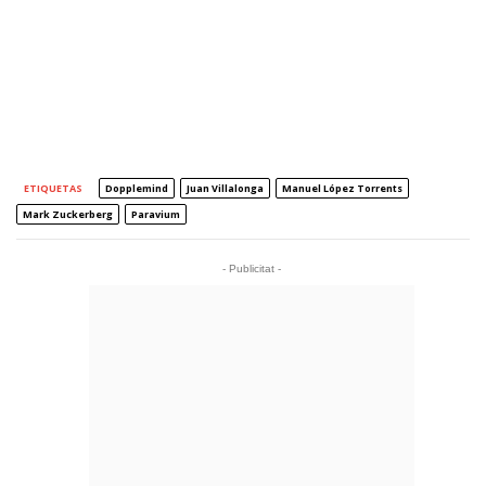
ETIQUETAS
Dopplemind
Juan Villalonga
Manuel López Torrents
Mark Zuckerberg
Paravium
- Publicitat -