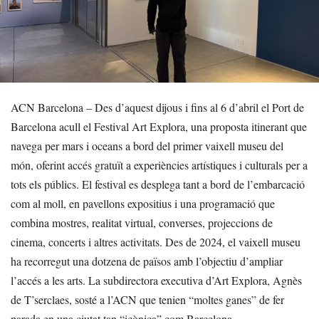
ACN Barcelona – Des d’aquest dijous i fins al 6 d’abril el Port de
Barcelona acull el Festival Art Explora, una proposta itinerant que
navega per mars i oceans a bord del primer vaixell museu del
món, oferint accés gratuït a experiències artístiques i culturals per a
tots els públics. El festival es desplega tant a bord de l’embarcació
com al moll, en pavellons expositius i una programació que
combina mostres, realitat virtual, converses, projeccions de
cinema, concerts i altres activitats. Des de 2024, el vaixell museu
ha recorregut una dotzena de països amb l’objectiu d’ampliar
l’accés a les arts. La subdirectora executiva d’Art Explora, Agnès
de T’serclaes, sosté a l’ACN que tenien “moltes ganes” de fer
parada en una ciutat tan “icònica” com Barcelona.