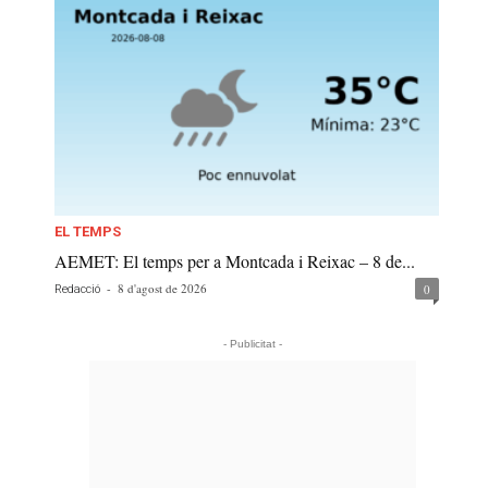
EL TEMPS
AEMET: El temps per a Montcada i Reixac – 8 de...
-
8 d'agost de 2026
0
Redacció
- Publicitat -