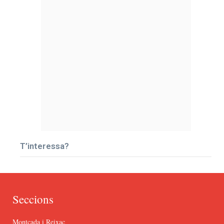
T’interessa?
Seccions
Montcada i Reixac