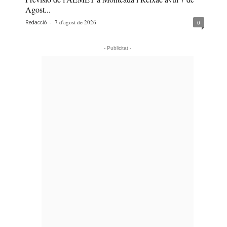
Agost...
-
7 d'agost de 2026
0
Redacció
- Publicitat -