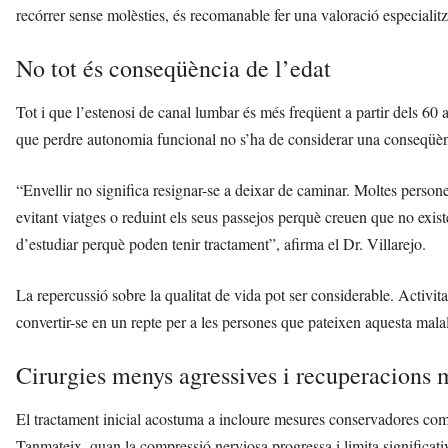
recórrer sense molèsties, és recomanable fer una valoració especialit
No tot és conseqüència de l’edat
Tot i que l’estenosi de canal lumbar és més freqüent a partir dels 60 
que perdre autonomia funcional no s’ha de considerar una conseqüènc
“Envellir no significa resignar-se a deixar de caminar. Moltes persones
evitant viatges o reduint els seus passejos perquè creuen que no exis
d’estudiar perquè poden tenir tractament”, afirma el Dr. Villarejo.
La repercussió sobre la qualitat de vida pot ser considerable. Activita
convertir-se en un repte per a les persones que pateixen aquesta malal
Cirurgies menys agressives i recuperacions 
El tractament inicial acostuma a incloure mesures conservadores com fi
Tanmateix, quan la compressió nerviosa progressa i limita significativa