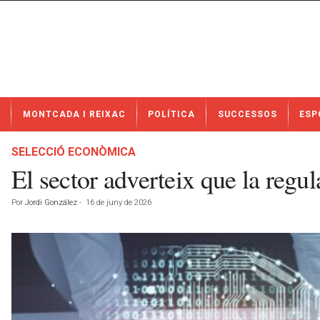
N
MONTCADA I REIXAC
POLÍTICA
SUCCESSOS
ESP
o
t
í
SELECCIÓ ECONÒMICA
c
El sector adverteix que la regul
i
e
Por
Jordi González
-
16 de juny de 2026
s
d
e
M
o
n
t
c