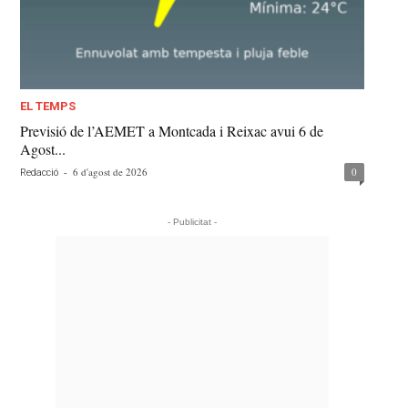
EL TEMPS
Previsió de l’AEMET a Montcada i Reixac avui 6 de
Agost...
-
6 d'agost de 2026
0
Redacció
- Publicitat -