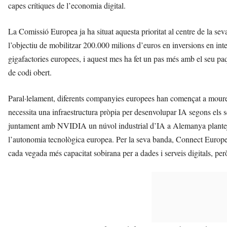
capes crítiques de l’economia digital.
La Comissió Europea ja ha situat aquesta prioritat al centre de la seva
l’objectiu de mobilitzar 200.000 milions d’euros en inversions en intel
gigafactories europees, i aquest mes ha fet un pas més amb el seu paq
de codi obert.
Paral·lelament, diferents companyies europees han començat a moure
necessita una infraestructura pròpia per desenvolupar IA segons els 
juntament amb NVIDIA un núvol industrial d’IA a Alemanya plantejat
l’autonomia tecnològica europea. Per la seva banda, Connect Europe,
cada vegada més capacitat sobirana per a dades i serveis digitals, per