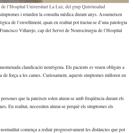
a de l’Hospital Universitari La Luz, del grup Quirónsalud
 símptomes i retarden la consulta mèdica durant anys. Assumeixen
ica de l’envelliment, quan en realitat pot tractar-se d’una patologia
. Francisco Villarejo, cap del Servei de Neurocirurgia de l’Hospital
l’anomenada claudicació neurògena. Els pacients es veuen obligats a
a de força a les cames. Curiosament, aquests símptomes milloren en
persones que la pateixen solen aturar-se amb freqüència durant els
ues. En realitat, necessiten aturar-se perquè els símptomes els
ormalitat comença a reduir progressivament les distàncies que pot