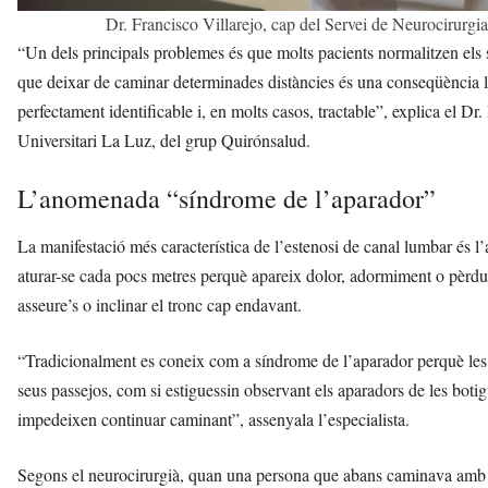
Dr. Francisco Villarejo, cap del Servei de Neurocirurgi
“Un dels principals problemes és que molts pacients normalitzen els
que deixar de caminar determinades distàncies és una conseqüència lòg
perfectament identificable i, en molts casos, tractable”, explica el Dr
Universitari La Luz, del grup Quirónsalud.
L’anomenada “síndrome de l’aparador”
La manifestació més característica de l’estenosi de canal lumbar és 
aturar-se cada pocs metres perquè apareix dolor, adormiment o pèrdu
asseure’s o inclinar el tronc cap endavant.
“Tradicionalment es coneix com a síndrome de l’aparador perquè les 
seus passejos, com si estiguessin observant els aparadors de les botig
impedeixen continuar caminant”, assenyala l’especialista.
Segons el neurocirurgià, quan una persona que abans caminava amb n