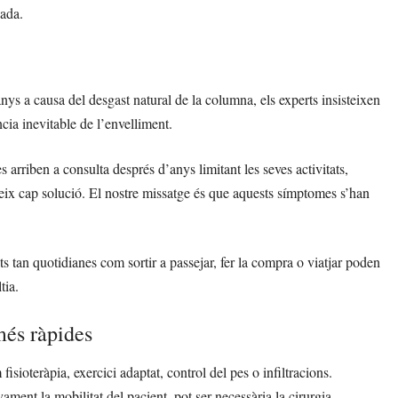
zada.
anys a causa del desgast natural de la columna, els experts insisteixen
ia inevitable de l’envelliment.
 arriben a consulta després d’anys limitant les seves activitats,
teix cap solució. El nostre missatge és que aquests símptomes s’han
ts tan quotidianes com sortir a passejar, fer la compra o viatjar poden
tia.
més ràpides
sioteràpia, exercici adaptat, control del pes o infiltracions.
ment la mobilitat del pacient, pot ser necessària la cirurgia.