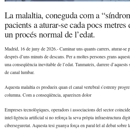
La malaltia, coneguda com a “síndrom
pacients a aturar-se cada pocs metres
un procés normal de l’edat.
Madrid, 16 de juny de 2026.- Caminar uns quants carrers, aturar-se p
després d’uns minuts de descans. Per a moltes persones grans aquesta
una conseqüència inevitable de l’edat. Tanmateix, darrere d’aquests s
de canal lumbar.
Aquesta malaltia es produeix quan el canal vertebral s’estreny progre
columna. Com a conseqüència, apareixen dolor
Empreses tecnològiques, operadors i associacions del sector coinci
intel·ligència artificial si no reforça la seva pròpia infraestructura digi
ciberseguretat. Aquesta tesi guanya força en paral·lel al debat sobre l