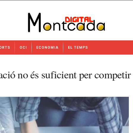
ORTS
OCI
ECONOMIA
EL TEMPS
ació no és suficient per competir