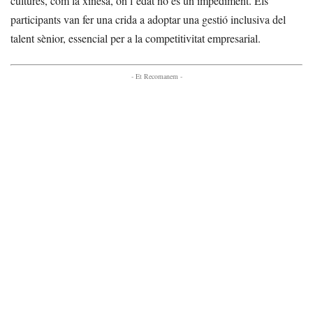
cultures, com la xinesa, on l’edat no és un impediment. Els
participants van fer una crida a adoptar una gestió inclusiva del
talent sènior, essencial per a la competitivitat empresarial.
- Et Recomanem -