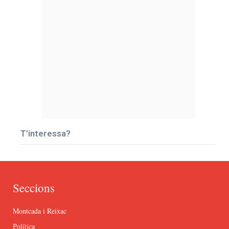
T’interessa?
Seccions
Montcada i Reixac
Política