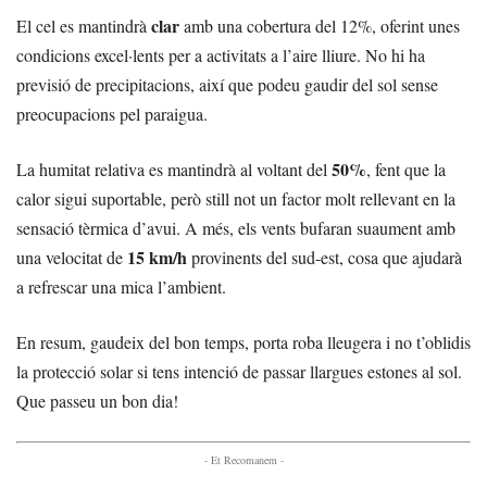
clar
El cel es mantindrà
amb una cobertura del 12%, oferint unes
condicions excel·lents per a activitats a l’aire lliure. No hi ha
previsió de precipitacions, així que podeu gaudir del sol sense
preocupacions pel paraigua.
50%
La humitat relativa es mantindrà al voltant del
, fent que la
calor sigui suportable, però still not un factor molt rellevant en la
sensació tèrmica d’avui. A més, els vents bufaran suaument amb
15 km/h
una velocitat de
provinents del sud-est, cosa que ajudarà
a refrescar una mica l’ambient.
En resum, gaudeix del bon temps, porta roba lleugera i no t’oblidis
la protecció solar si tens intenció de passar llargues estones al sol.
Que passeu un bon dia!
- Et Recomanem -