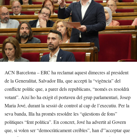
ACN Barcelona – ERC ha reclamat aquest dimecres al president
de la Generalitat, Salvador Illa, que accepti la “vigència” del
conflicte polític que, a parer dels republicans, “només es resoldrà
votant”. Així ho ha exigit el portaveu del grup parlamentari, Josep
Maria Jové, durant la sessió de control al cap de l’executiu. Per la
seva banda, Illa ha promès resoldre les “qüestions de fons”
polítiques “fent política”. En concret, Jové ha advertit al Govern
que, si volen ser “democràticament creïbles”, han d'”acceptar que