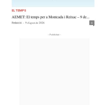
EL TEMPS
AEMET: El temps per a Montcada i Reixac – 9 de...
-
9 d'agost de 2026
0
Redacció
- Publicitat -