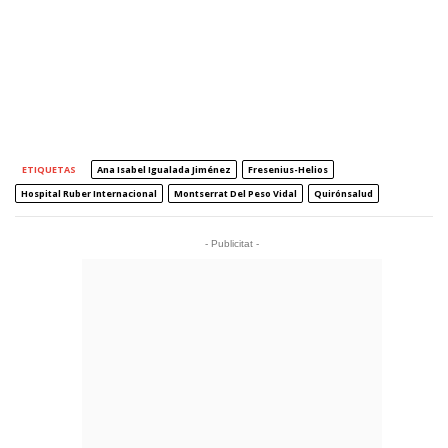
ETIQUETAS
Ana Isabel Igualada Jiménez
Fresenius-Helios
Hospital Ruber Internacional
Montserrat Del Peso Vidal
Quirónsalud
- Publicitat -