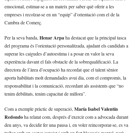
emocional, estimar-se a un mateix per saber què oferir a les
empreses i recolzar-se en un “equip” d’orientació com el de la
Cambra de Comerç.
Henar Arpa
Per la seva banda,
ha destacat que la principal tasca
del programa és l’orientació personalitzada, ajudant els candidats a
superar les caigudes d’autoestima i a posar en valor la seva
experiència davant el fals obstacle de la sobrequalificació. La
directora de l’àrea d’ocupació ha recordat que el talent sènior
aporta habilitats molt demandades avui dia, com el compromís, la
responsabilitat i la comunicació, recordant als assistents que “no
tenim debilitats, tenim capacitat de millora”.
María Isabel Valentín
Com a exemple pràctic de superació,
Redondo
ha relatat com, després d’exercir com a advocada durant
deu anys, va decidir fer una pausa i, en voler reincorporar-se, es va
trobar amb un sector canviat i amb un fort bloqueig mental, però