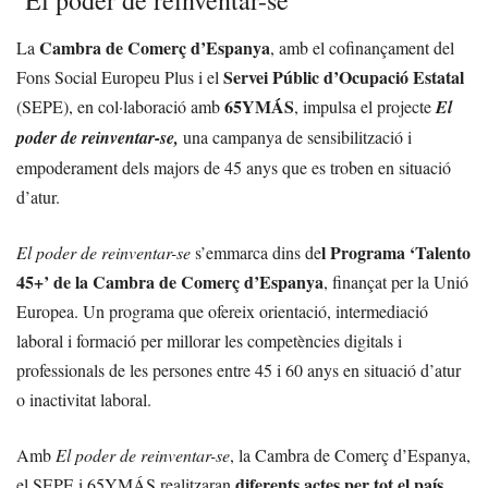
‘El poder de reinventar-se’
Cambra de Comerç d’Espanya
La
, amb el cofinançament del
Servei Públic d’Ocupació Estatal
Fons Social Europeu Plus i el
65YMÁS
(SEPE), en col·laboració amb
, impulsa el projecte
El
poder de reinventar-se,
una campanya de sensibilització i
empoderament dels majors de 45 anys que es troben en situació
d’atur.
l Programa ‘Talento
El poder de reinventar-se
s’emmarca dins de
45+’ de la Cambra de Comerç d’Espanya
, finançat per la Unió
Europea. Un programa que ofereix orientació, intermediació
laboral i formació per millorar les competències digitals i
professionals de les persones entre 45 i 60 anys en situació d’atur
o inactivitat laboral.
Amb
El poder de reinventar-se
, la Cambra de Comerç d’Espanya,
diferents actes per tot el país
el SEPE i 65YMÁS realitzaran