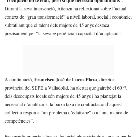
l’ocupació no té edat, però sí que necessita oportunitats
“
“.
Durant la seva intervenció, Atienza ha reflexionat sobre l’actual
context de “gran transformació” a nivell laboral, social i econòmic,
subratllant que el talent dels majors de 45 anys destaca
precisament per “la seva experiència i capacitat d’adaptació”.
Francisco José de Lucas Plaza
A continuació,
, director
provincial del SEPE a Valladolid, ha alertat que gairebé el 60 %
dels desocupats locals són majors de 45 anys i ha plantejat la
necessitat d’analitzar si la baixa taxa de contractació d’aquest
col·lectiu respon a “un problema d’edatisme” o a “una manca de
competències”.
Per revertir aquesta situació, ha instat els assistents a apostar per la