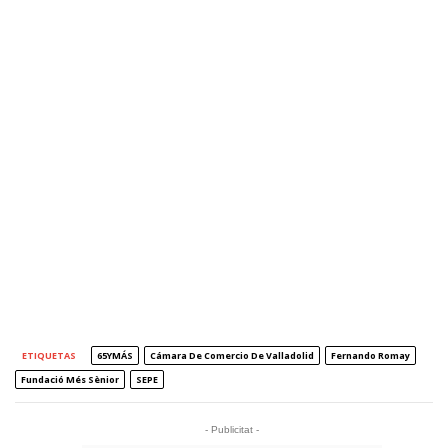
ETIQUETAS
65YMÁS
Cámara De Comercio De Valladolid
Fernando Romay
Fundació Més Sènior
SEPE
- Publicitat -