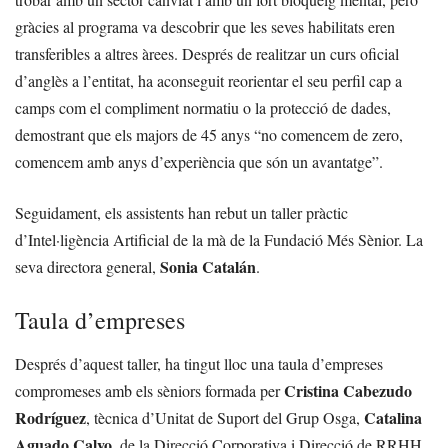
gràcies al programa va descobrir que les seves habilitats eren
transferibles a altres àrees. Després de realitzar un curs oficial
d’anglès a l’entitat, ha aconseguit reorientar el seu perfil cap a
camps com el compliment normatiu o la protecció de dades,
demostrant que els majors de 45 anys “no comencem de zero,
comencem amb anys d’experiència que són un avantatge”.
Seguidament, els assistents han rebut un taller pràctic
d’Intel·ligència Artificial de la mà de la Fundació Més Sènior. La
Sonia Catalán
seva directora general,
.
Taula d’empreses
Després d’aquest taller, ha tingut lloc una taula d’empreses
Cristina Cabezudo
compromeses amb els sèniors formada per
Rodríguez
Catalina
, tècnica d’Unitat de Suport del Grup Osga,
Aguado Calvo
, de la Direcció Corporativa i Direcció de RRHH