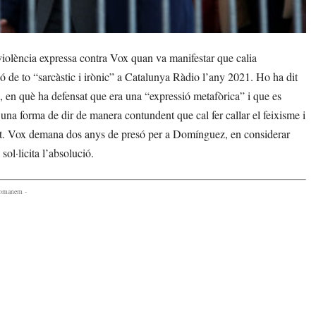
iolència expressa contra Vox quan va manifestar que calia
de to “sarcàstic i irònic” a Catalunya Ràdio l’any 2021. Ho ha dit
a, en què ha defensat que era una “expressió metafòrica” i que es
s una forma de dir de manera contundent que cal fer callar el feixisme i
sat. Vox demana dos anys de presó per a Domínguez, en considerar
sol·licita l’absolució.
comanem -