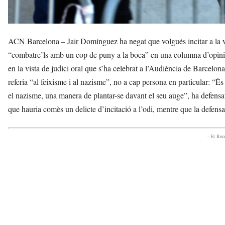
ACN Barcelona – Jair Domínguez ha negat que volgués incitar a la v
“combatre’ls amb un cop de puny a la boca” en una columna d’opinió 
en la vista de judici oral que s’ha celebrat a l’Audiència de Barcelon
referia “al feixisme i al nazisme”, no a cap persona en particular: “É
el nazisme, una manera de plantar-se davant el seu auge”, ha defen
que hauria comès un delicte d’incitació a l’odi, mentre que la defensa 
- Et Re