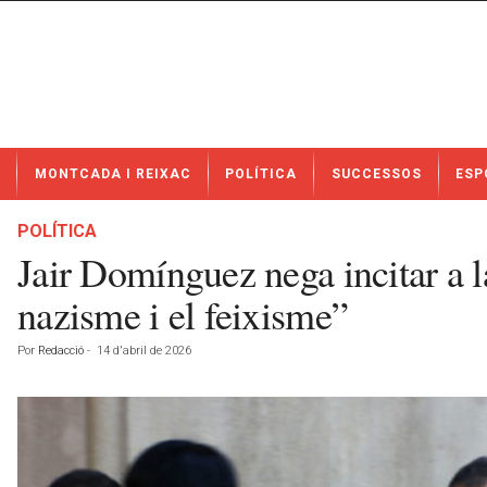
N
MONTCADA I REIXAC
POLÍTICA
SUCCESSOS
ESP
o
t
í
POLÍTICA
c
Jair Domínguez nega incitar a la
i
e
nazisme i el feixisme”
s
d
Por
Redacció
-
14 d'abril de 2026
e
M
o
n
t
c