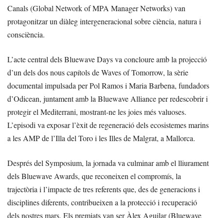
Canals (Global Network of MPA Manager Networks) van
protagonitzar un diàleg intergeneracional sobre ciència, natura i
consciència.
L’acte central dels Bluewave Days va concloure amb la projecció
d’un dels dos nous capítols de Waves of Tomorrow, la sèrie
documental impulsada per Pol Ramos i Maria Barbena, fundadors
d’Odicean, juntament amb la Bluewave Alliance per redescobrir i
protegir el Mediterrani, mostrant-ne les joies més valuoses.
L’episodi va exposar l’èxit de regeneració dels ecosistemes marins
a les AMP de l’Illa del Toro i les Illes de Malgrat, a Mallorca.
Després del Symposium, la jornada va culminar amb el lliurament
dels Bluewave Awards, que reconeixen el compromís, la
trajectòria i l’impacte de tres referents que, des de generacions i
disciplines diferents, contribueixen a la protecció i recuperació
dels nostres mars. Els premiats van ser Àlex Aguilar (Bluewave