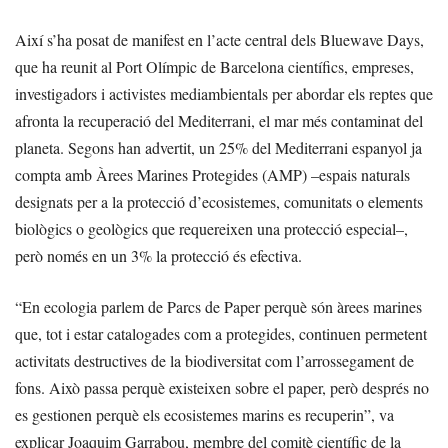
Així s’ha posat de manifest en l’acte central dels Bluewave Days,
que ha reunit al Port Olímpic de Barcelona científics, empreses,
investigadors i activistes mediambientals per abordar els reptes que
afronta la recuperació del Mediterrani, el mar més contaminat del
planeta. Segons han advertit, un 25% del Mediterrani espanyol ja
compta amb Àrees Marines Protegides (AMP) –espais naturals
designats per a la protecció d’ecosistemes, comunitats o elements
biològics o geològics que requereixen una protecció especial–,
però només en un 3% la protecció és efectiva.
“En ecologia parlem de Parcs de Paper perquè són àrees marines
que, tot i estar catalogades com a protegides, continuen permetent
activitats destructives de la biodiversitat com l’arrossegament de
fons. Això passa perquè existeixen sobre el paper, però després no
es gestionen perquè els ecosistemes marins es recuperin”, va
explicar Joaquim Garrabou, membre del comitè científic de la