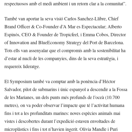
respectuosos amb el medi ambient i un retorn clar a la comunitat”.
També van aportar la seva visió Carlos Sanchez-Llibre, Chief
Brand Officer & Co-Founder d’A Mar es Espectacular; Alberto
Espinós, CEO & Founder de Tropicfeel, i Emma Cobos, Director
of Innovation and BlueEconomy Strategy del Port de Barcelona.
Tots ells van assenyalar que el compromís amb la sostenibilitat ha
d’estar al nucli de les companyies, dins de la seva estratègia, i
requereix lideratge.
El Symposium també va comptar amb la ponència d’Héctor
Salvador, pilot de submarins i únic espanyol a descendir a la Fossa
de les Marianes, un dels punts més profunds de l’oceà (10.700
metres), on va poder observar l’impacte que té l’activitat humana
fins i tot a les profunditats marines: noves espècies animals mai
vistes i descobertes durant l’expedició estaven envoltades de
microplàstics i fins i tot n’havien ingerit. Olivia Mandle i Puri