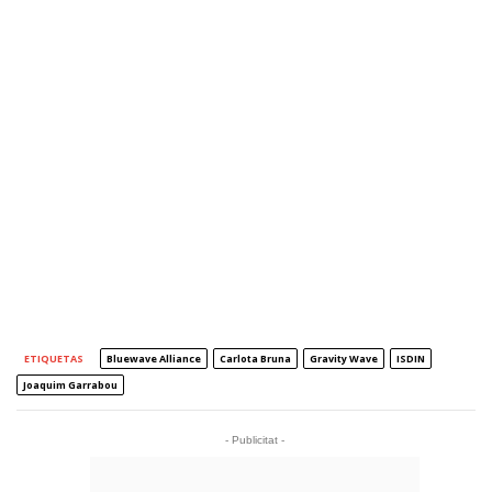
ETIQUETAS
Bluewave Alliance
Carlota Bruna
Gravity Wave
ISDIN
Joaquim Garrabou
- Publicitat -