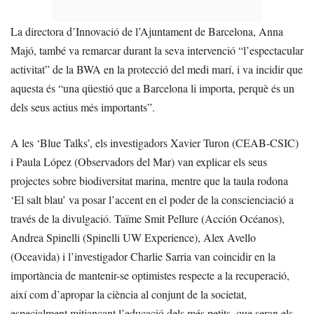
La directora d’Innovació de l’Ajuntament de Barcelona, Anna
Majó, també va remarcar durant la seva intervenció “l’espectacular
activitat” de la BWA en la protecció del medi marí, i va incidir que
aquesta és “una qüestió que a Barcelona li importa, perquè és un
dels seus actius més importants”.
A les ‘Blue Talks’, els investigadors Xavier Turon (CEAB-CSIC)
i Paula López (Observadors del Mar) van explicar els seus
projectes sobre biodiversitat marina, mentre que la taula rodona
‘El salt blau’ va posar l’accent en el poder de la conscienciació a
través de la divulgació. Taïme Smit Pellure (Acción Océanos),
Andrea Spinelli (Spinelli UW Experience), Alex Avello
(Oceavida) i l’investigador Charlie Sarria van coincidir en la
importància de mantenir-se optimistes respecte a la recuperació,
així com d’apropar la ciència al conjunt de la societat,
especialment mitjançant l’educació dels més petits, que seran els