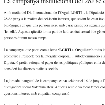
La campanya institucional del 28J se c
Amb motiu del Dia Internacional de l’Orgull LGBTI+, la Diputació d
28 de juny
a la realitat del col·lectiu intersex, que sovint ha estat in
biològiques en què una persona neix amb característiques sexuals que 
‘femella’. Aquesta qüestió forma part de la diversitat sexual i de gèn
persones durant massa temps.
‘LGBTI+. Orgull amb totes les
La campanya, que porta com a lema
promoure el respecte per la integritat corporal, l’autodeterminació i la 
Diputació pretén reforçar el paper de les polítiques públiques en l
consideri les diverses realitats socials.
La jornada inaugural de la campanya es va celebrar el 16 de juny 
divulgadora social Valentina Berr. Aquesta reunió va tocar temes com l
qüestions intersex amb empatia i comprensió.