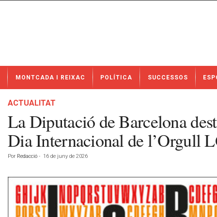
N
MONTCADA I REIXAC
POLÍTICA
SUCCESSOS
ESP
o
t
í
ACTUALITAT
c
La Diputació de Barcelona desta
i
e
Dia Internacional de l’Orgull
s
d
Por
Redacció
-
16 de juny de 2026
e
M
o
n
t
c