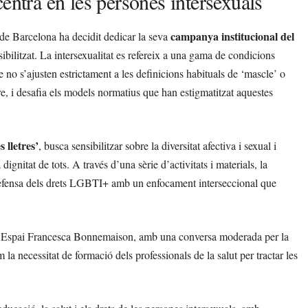
entra en les persones intersexuals
campanya institucional del
e Barcelona ha decidit dedicar la seva
visibilitzat. La intersexualitat es refereix a una gama de condicions
no s’ajusten estrictament a les definicions habituals de ‘mascle’ o
ere, i desafia els models normatius que han estigmatitzat aquestes
 lletres’
, busca sensibilitzar sobre la diversitat afectiva i sexual i
dignitat de tots. A través d’una sèrie d’activitats i materials, la
a defensa dels drets LGBTI+ amb un enfocament interseccional que
a l’Espai Francesca Bonnemaison, amb una conversa moderada per la
a necessitat de formació dels professionals de la salut per tractar les