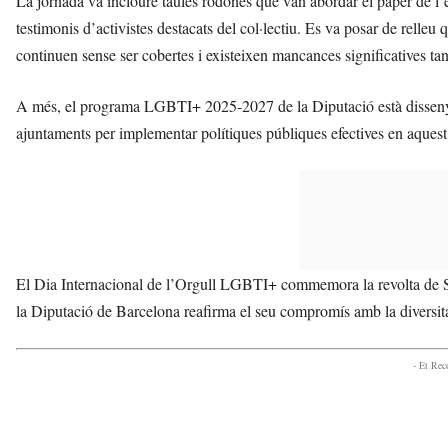
La jornada va incloure taules rodones que van abordar el paper de l’ed
testimonis d’activistes destacats del col·lectiu. Es va posar de relleu q
continuen sense ser cobertes i existeixen mancances significatives tan
A més, el programa LGBTI+ 2025-2027 de la Diputació està dissenyat
ajuntaments per implementar polítiques públiques efectives en aquest
El Dia Internacional de l’Orgull LGBTI+ commemora la revolta de St
la Diputació de Barcelona reafirma el seu compromís amb la diversita
- Et Re