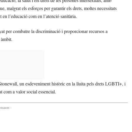
ucació, la salut i els drets de les persones intersexuals, amb
ue, malgrat els esforços per garantir els drets, moltes necessitats
t en l’educació com en l’atenció sanitària.
 per combatre la discriminació i proporcionar recursos a
 àmbit.
onewall, un esdeveniment històric en la lluita pels drets LGBTI+, i
t com a valor social essencial.
comanem -