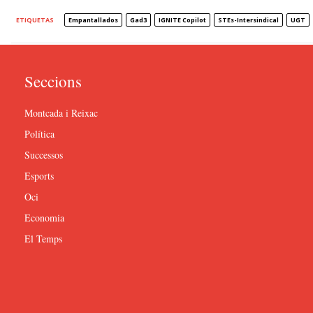
ETIQUETAS
Empantallados
Gad3
IGNITE Copilot
STEs-Intersindical
UGT
Seccions
Montcada i Reixac
Política
Successos
Esports
Oci
Economia
El Temps