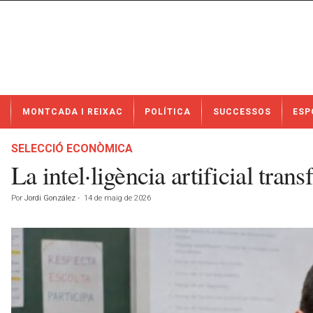
N
MONTCADA I REIXAC
POLÍTICA
SUCCESSOS
ESP
o
t
í
SELECCIÓ ECONÒMICA
c
La intel·ligència artificial tran
i
e
Por
Jordi González
-
14 de maig de 2026
s
d
e
M
o
n
t
c