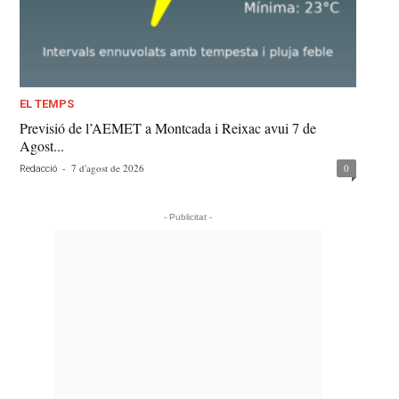
EL TEMPS
Previsió de l’AEMET a Montcada i Reixac avui 7 de
Agost...
-
7 d'agost de 2026
0
Redacció
- Publicitat -