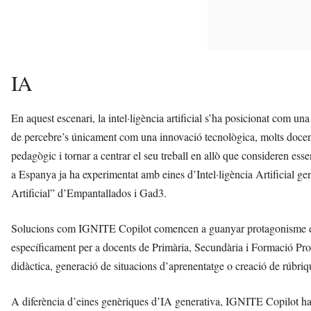
IA
En aquest escenari, la intel·ligència artificial s’ha posicionat com un
de percebre’s únicament com una innovació tecnològica, molts docent
pedagògic i tornar a centrar el seu treball en allò que consideren es
a Espanya ja ha experimentat amb eines d’Intel·ligència Artificial gen
Artificial” d’Empantallados i Gad3.
Solucions com IGNITE Copilot comencen a guanyar protagonisme en e
específicament per a docents de Primària, Secundària i Formació Prof
didàctica, generació de situacions d’aprenentatge o creació de rúbriq
A diferència d’eines genèriques d’IA generativa, IGNITE Copilot ha 