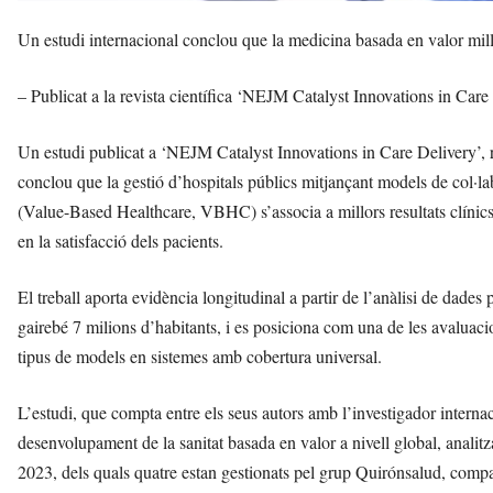
Un estudi internacional conclou que la medicina basada en valor millora
– Publicat a la revista científica ‘NEJM Catalyst Innovations in Care
Un estudi publicat a ‘NEJM Catalyst Innovations in Care Delivery’, 
conclou que la gestió d’hospitals públics mitjançant models de col·la
(Value-Based Healthcare, VBHC) s’associa a millors resultats clínics,
en la satisfacció dels pacients.
El treball aporta evidència longitudinal a partir de l’anàlisi de dade
gairebé 7 milions d’habitants, i es posiciona com una de les avaluac
tipus de models en sistemes amb cobertura universal.
L’estudi, que compta entre els seus autors amb l’investigador internac
desenvolupament de la sanitat basada en valor a nivell global, analit
2023, dels quals quatre estan gestionats pel grup Quirónsalud, compara