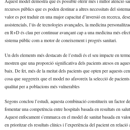
Aquest model demostra que és possible oferir més i millor atenció sa
recursos públics que es poden destinar a altres necessitats del sistem
valor es pot traduir en una major capacitat d’inversió en recerca, d
assistencials, l’ús de tecnologies avançades, la medicina personalitzad
en R+D és clau per continuar avançant cap a una medicina més efectiv
sistema públic com a motor de coneixement i progrés sanitari.
Un dels elements més destacats de l’estudi és el seu impacte en terme
mostren que una proporció significativa dels pacients atesos en aqu
baix. De fet, més de la meitat dels pacients que opten per aquests ce
cosa que suggereix que el model no afavoreix la selecció de pacient
qualitat per a poblacions més vulnerables
Segons conclou l’estudi, aquesta combinació constitueix un factor det
fomentar una competència entre hospitals basada en resultats en salut i
Aquest enfocament s’emmarca en el model de sanitat basada en valor,
en prioritzar els resultats clínics i l’experiència del pacient en relac