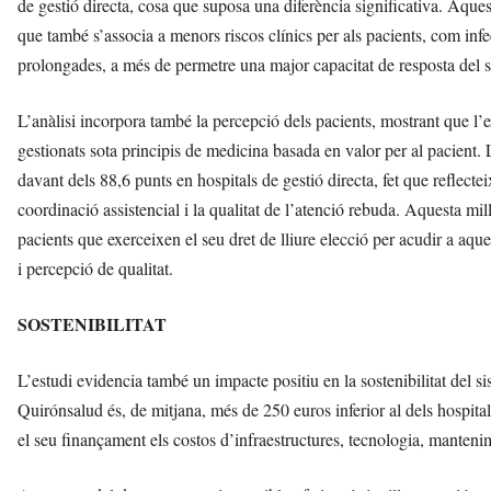
de gestió directa, cosa que suposa una diferència significativa. Aque
que també s’associa a menors riscos clínics per als pacients, com in
prolongades, a més de permetre una major capacitat de resposta del s
L’anàlisi incorpora també la percepció dels pacients, mostrant que l’e
gestionats sota principis de medicina basada en valor per al pacient. 
davant dels 88,6 punts en hospitals de gestió directa, fet que reflectei
coordinació assistencial i la qualitat de l’atenció rebuda. Aquesta mi
pacients que exerceixen el seu dret de lliure elecció per acudir a aque
i percepció de qualitat.
SOSTENIBILITAT
L’estudi evidencia també un impacte positiu en la sostenibilitat del sis
Quirónsalud és, de mitjana, més de 250 euros inferior al dels hospita
el seu finançament els costos d’infraestructures, tecnologia, manteni