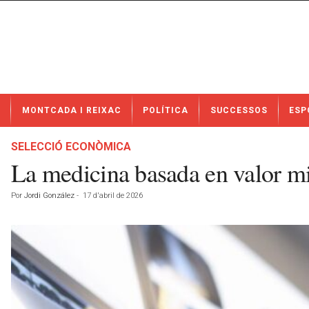
N
MONTCADA I REIXAC
POLÍTICA
SUCCESSOS
ESP
o
t
í
SELECCIÓ ECONÒMICA
c
La medicina basada en valor mill
i
e
Por
Jordi González
-
17 d'abril de 2026
s
d
e
M
o
n
t
c