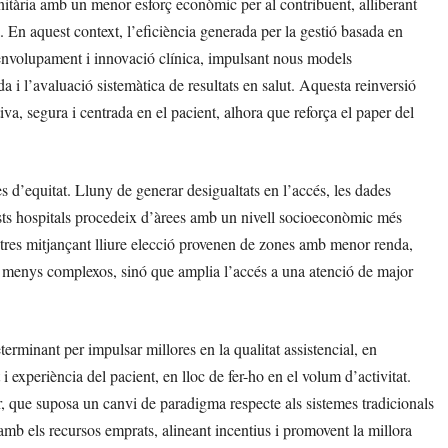
nitària amb un menor esforç econòmic per al contribuent, alliberant
a. En aquest context, l’eficiència generada per la gestió basada en
esenvolupament i innovació clínica, impulsant nous models
a i l’avaluació sistemàtica de resultats en salut. Aquesta reinversió
a, segura i centrada en el pacient, alhora que reforça el paper del
s d’equitat. Lluny de generar desigualtats en l’accés, les dades
ests hospitals procedeix d’àrees amb un nivell socioeconòmic més
ntres mitjançant lliure elecció provenen de zones amb menor renda,
s menys complexos, sinó que amplia l’accés a una atenció de major
erminant per impulsar millores en la qualitat assistencial, en
 experiència del pacient, en lloc de fer-ho en el volum d’activitat.
 que suposa un canvi de paradigma respecte als sistemes tradicionals
ió amb els recursos emprats, alineant incentius i promovent la millora