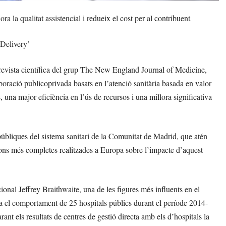
 la qualitat assistencial i redueix el cost per al contribuent
 Delivery’
revista científica del grup The New England Journal of Medicine,
boració publicoprivada basats en l’atenció sanitària basada en valor
 una major eficiència en l’ús de recursos i una millora significativa
s públiques del sistema sanitari de la Comunitat de Madrid, que atén
ions més completes realitzades a Europa sobre l’impacte d’aquest
ional Jeffrey Braithwaite, una de les figures més influents en el
za el comportament de 25 hospitals públics durant el període 2014-
nt els resultats de centres de gestió directa amb els d’hospitals la