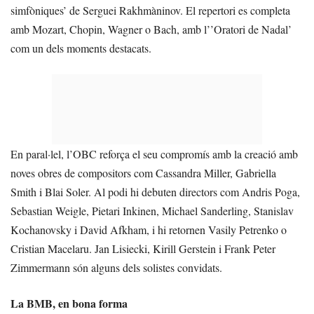
simfòniques’ de Serguei Rakhmàninov. El repertori es completa
amb Mozart, Chopin, Wagner o Bach, amb l’’Oratori de Nadal’
com un dels moments destacats.
En paral·lel, l’OBC reforça el seu compromís amb la creació amb
noves obres de compositors com Cassandra Miller, Gabriella
Smith i Blai Soler. Al podi hi debuten directors com Andris Poga,
Sebastian Weigle, Pietari Inkinen, Michael Sanderling, Stanislav
Kochanovsky i David Afkham, i hi retornen Vasily Petrenko o
Cristian Macelaru. Jan Lisiecki, Kirill Gerstein i Frank Peter
Zimmermann són alguns dels solistes convidats.
La BMB, en bona forma