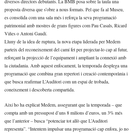
diversos directors debutants. La BMB posa sobre la taula una
proposta diversa que s’obre a nous formats. Pel que fa al Museu,
es consolida com una sala més i reforça la seva programació
patrimonial amb mostres de grans figures com Pau Casals, Ricard
Viñes o Antoni Gaudí.
Lluny de la idea de ruptura, la nova etapa liderada per Medem
parteix del reconeixement del camí fet per projectar-lo cap al futur,
reforçant la projecció de l’equipament i ampliant la connexió amb
la ciutadania. Amb aquest enfocament, la temporada desplega una
programació que combina gran repertori i creació contemporània i
que busca reafirmar L’Auditori com un espai de trobada,
coneixement i descoberta compartida.
Així ho ha explicat Medem, assegurant que la temporada – que
compta amb un pressupost d’uns 8 milions d’euros, un 3% més
que l’anterior – busca “potenciar tot allò que L’Auditori
representa”. “Intentem impulsar una programació cap enfora, jo no