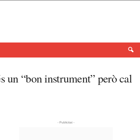
és un “bon instrument” però cal
- Publicitat -