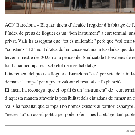
ACN Barcelona – El quart tinent d’alcalde i regidor d’habitatge de l’
l’índex de preus de lloguer és un “bon instrument” a curt termini, uns 
privat. Valls ha assegurat que “tot és millorable” però que “cal tenir
“constants”. El tinent d’alcalde ha reaccionat així a les dades que d
tercer trimestre del 2025 i a la petició del Sindicat de Llogateres de r
ha d’anar acompanyat sobretot de més habitatge.
L’increment del preu de lloguer a Barcelona “està per sota de la infl
demanar “temps” per a poder valorar el resultat de l’aplicació.
El tinent ha reconegut que el topall és un “instrument” de “curt termin
d’aquesta manera afavorir la possibilitat dels ciutadans de firmar un
Valls ha ressaltat que el topall no només existeix al territori espanyo
“necessita” un acord polític per poder oferir més habitatge, tant públ
- Et Re