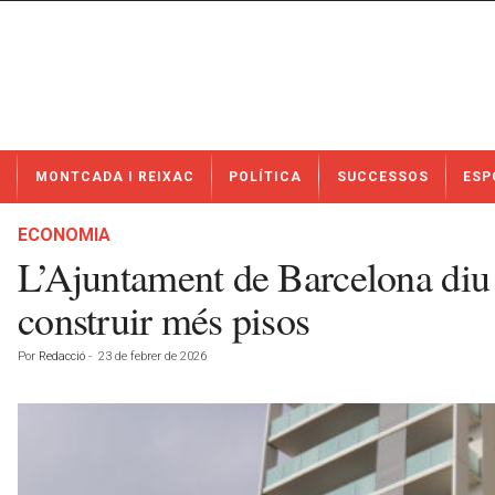
N
MONTCADA I REIXAC
POLÍTICA
SUCCESSOS
ESP
o
t
í
ECONOMIA
c
L’Ajuntament de Barcelona diu 
i
e
construir més pisos
s
d
Por
Redacció
-
23 de febrer de 2026
e
M
o
n
t
c