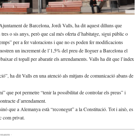
Ajuntament de Barcelona, Jordi Valls, ha dit aquest dilluns que
tres o sis anys, però que cal més oferta d’habitatge, sigui públic o
 temps” per a fer valoracions i que no es poden fer modificacions
emostren un increment de l’1,5% del preu de lloguer a Barcelona el
ebaixar el topall per abaratir els arrendaments. Valls ha dit que l’índex
ació”, ha dit Valls en una atenció als mitjans de comunicació abans de
i” que pot permetre “tenir la possibilitat de controlar els preus” i
 contracte d’arrendament.
l sinó que a Alemanya està “reconegut” a la Constitució. Tot i això, es
ic com privat.
comanem -