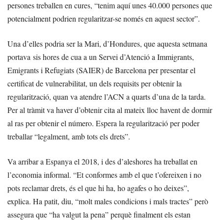
persones treballen en cures, “tenim aquí unes 40.000 persones que
potencialment podrien regularitzar-se només en aquest sector”.
Una d’elles podria ser la Mari, d’Hondures, que aquesta setmana
portava sis hores de cua a un Servei d’Atenció a Immigrants,
Emigrants i Refugiats (SAIER) de Barcelona per presentar el
certificat de vulnerabilitat, un dels requisits per obtenir la
regularització, quan va atendre l’ACN a quarts d’una de la tarda.
Per al tràmit va haver d’obtenir cita al mateix lloc havent de dormir
al ras per obtenir el número. Espera la regularització per poder
treballar “legalment, amb tots els drets”.
Va arribar a Espanya el 2018, i des d’aleshores ha treballat en
l’economia informal. “Et conformes amb el que t’ofereixen i no
pots reclamar drets, és el que hi ha, ho agafes o ho deixes”,
explica. Ha patit, diu, “molt males condicions i mals tractes” però
assegura que “ha valgut la pena” perquè finalment els estan