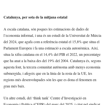
Catalunya, per sota de la mitjana estatal
A escala catalana, són poques les estimacions de dades de
l’economia informal, i una és un estudi de la Universitat de Múrcia
del 2024, que agafa com a referència estatal el 15,8% que situa el
Parlament Europeu i fa una estimació a escala autonòmica. Així,
situa la xifra catalana en el 14,4% del PIB el 2022, un percentatge
que ha anat a la baixa des del 19% del 2004. Catalunya és, segons
aquesta font, la tercera comunitat autònoma amb menys economia
submergida, i afegeix que en la línia de la resta de la UE, les
regions més desenvolupades són les que es dona el fenomen en
grau més baix.
Un altre estudi, del ‘think tank’ Centre d’Investigació en
Economia i Política (CEPR) del març del 2025, i citat pel sindicat