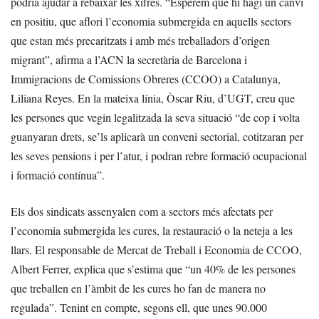
podria ajudar a rebaixar les xifres. “Esperem que hi hagi un canvi
en positiu, que aflori l’economia submergida en aquells sectors
que estan més precaritzats i amb més treballadors d’origen
migrant”, afirma a l’ACN la secretària de Barcelona i
Immigracions de Comissions Obreres (CCOO) a Catalunya,
Liliana Reyes. En la mateixa línia, Òscar Riu, d’UGT, creu que
les persones que vegin legalitzada la seva situació “de cop i volta
guanyaran drets, se’ls aplicarà un conveni sectorial, cotitzaran per
les seves pensions i per l’atur, i podran rebre formació ocupacional
i formació contínua”.
Els dos sindicats assenyalen com a sectors més afectats per
l’economia submergida les cures, la restauració o la neteja a les
llars. El responsable de Mercat de Treball i Economia de CCOO,
Albert Ferrer, explica que s’estima que “un 40% de les persones
que treballen en l’àmbit de les cures ho fan de manera no
regulada”. Tenint en compte, segons ell, que unes 90.000