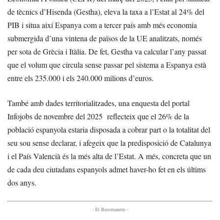
de tècnics d’Hisenda (Gestha), eleva la taxa a l’Estat al 24% del
PIB i situa així Espanya com a tercer país amb més economia
submergida d’una vintena de països de la UE analitzats, només
per sota de Grècia i Itàlia. De fet, Gestha va calcular l’any passat
que el volum que circula sense passar pel sistema a Espanya està
entre els 235.000 i els 240.000 milions d’euros.
També amb dades territorialitzades, una enquesta del portal
Infojobs de novembre del 2025 reflecteix que el 26% de la
població espanyola estaria disposada a cobrar part o la totalitat del
seu sou sense declarar, i afegeix que la predisposició de Catalunya
i el País Valencià és la més alta de l’Estat. A més, concreta que un
de cada deu ciutadans espanyols admet haver-ho fet en els últims
dos anys.
- Et Recomanem -