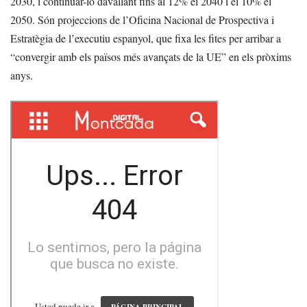
2030, i continuar-lo davallant fins al 12% el 2040 i el 10% el
2050. Són projeccions de l’Oficina Nacional de Prospectiva i
Estratègia de l’executiu espanyol, que fixa les fites per arribar a
“convergir amb els països més avançats de la UE” en els pròxims
anys.