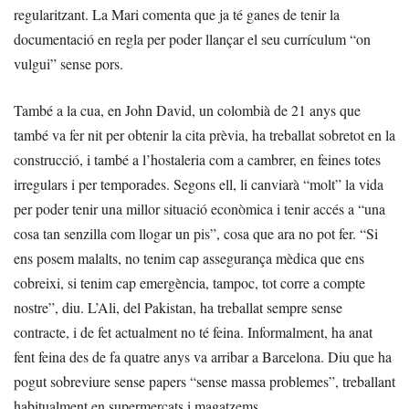
regularitzant. La Mari comenta que ja té ganes de tenir la
documentació en regla per poder llançar el seu currículum “on
vulgui” sense pors.
També a la cua, en John David, un colombià de 21 anys que
també va fer nit per obtenir la cita prèvia, ha treballat sobretot en la
construcció, i també a l’hostaleria com a cambrer, en feines totes
irregulars i per temporades. Segons ell, li canviarà “molt” la vida
per poder tenir una millor situació econòmica i tenir accés a “una
cosa tan senzilla com llogar un pis”, cosa que ara no pot fer. “Si
ens posem malalts, no tenim cap assegurança mèdica que ens
cobreixi, si tenim cap emergència, tampoc, tot corre a compte
nostre”, diu. L’Ali, del Pakistan, ha treballat sempre sense
contracte, i de fet actualment no té feina. Informalment, ha anat
fent feina des de fa quatre anys va arribar a Barcelona. Diu que ha
pogut sobreviure sense papers “sense massa problemes”, treballant
habitualment en supermercats i magatzems.