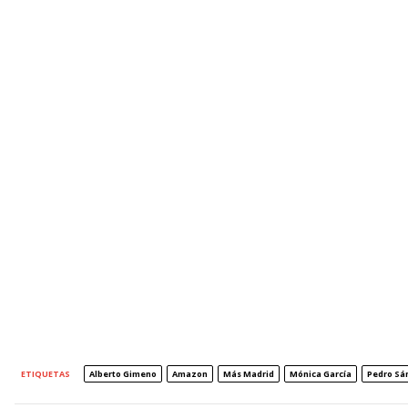
ETIQUETAS
Alberto Gimeno
Amazon
Más Madrid
Mónica García
Pedro Sá