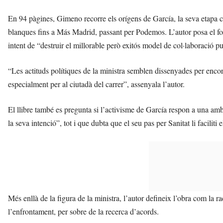
En 94 pàgines, Gimeno recorre els orígens de García, la seva etapa com
blanques fins a Más Madrid, passant per Podemos. L’autor posa el foc
intent de “destruir el millorable però exitós model de col·laboració p
“Les actituds polítiques de la ministra semblen dissenyades per encor
especialment per al ciutadà del carrer”, assenyala l’autor.
El llibre també es pregunta si l’activisme de García respon a una am
la seva intenció”, tot i que dubta que el seu pas per Sanitat li faciliti el
Més enllà de la figura de la ministra, l’autor defineix l’obra com la r
l’enfrontament, per sobre de la recerca d’acords.