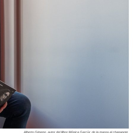
Alberto Gimeno, autor del llibre Mónica García: de la marea al chapapote.