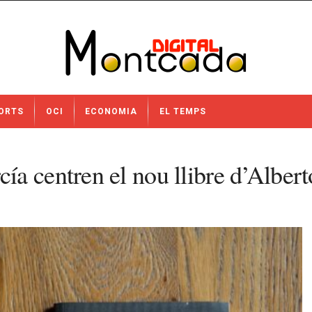
ORTS
OCI
ECONOMIA
EL TEMPS
ía centren el nou llibre d’Albe