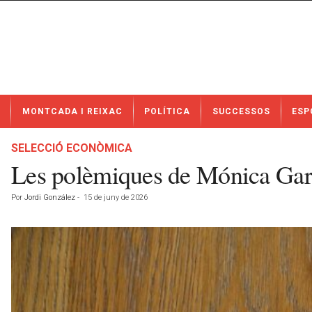
N
MONTCADA I REIXAC
POLÍTICA
SUCCESSOS
ESP
o
t
í
SELECCIÓ ECONÒMICA
c
Les polèmiques de Mónica Garc
i
e
Por
Jordi González
-
15 de juny de 2026
s
d
e
M
o
n
t
c