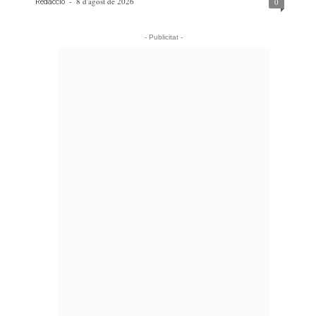
-
8 d'agost de 2026
0
Redacció
- Publicitat -