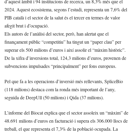
d’aquest àmbit i 94 institucions de recerca, un 8,3% més que el
2024. Aquest ecosistema, segons l’estudi, representa un 7,6% del
PIB català i el sector de la salut és el tercer en termes de valor
afegit brut i d’ocupació.
Els autors de l’anàlisi del sector, però, han alertat que el
finançament públic “competitiu” ha tingut un “paper clau” per
superar els 500 milions d’euros i així assolir el “màxim històric”.
De la xifra d’inversions total, 124,3 milions d’euros, provenen de
subvencions impulsades “principalment” per fons europeus.
Pel que fa a les operacions d’inversió més rellevants, SpliceBio
(118 milions) destaca com la ronda més important de l’any,
seguida de DeepUll (50 milions) i Qida (37 milions).
L’informe del Biocat explica que el sector assoleix un “màxim” de
48.691 milions d’euros en facturació i supera els 306.000 llocs de
treball, el que representa el 7,3% de la població ocupada. La