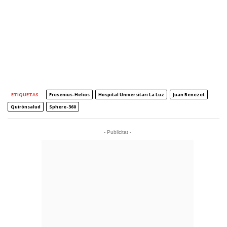
ETIQUETAS
Fresenius-Helios
Hospital Universitari La Luz
Juan Benezet
Quirónsalud
Sphere-360
- Publicitat -