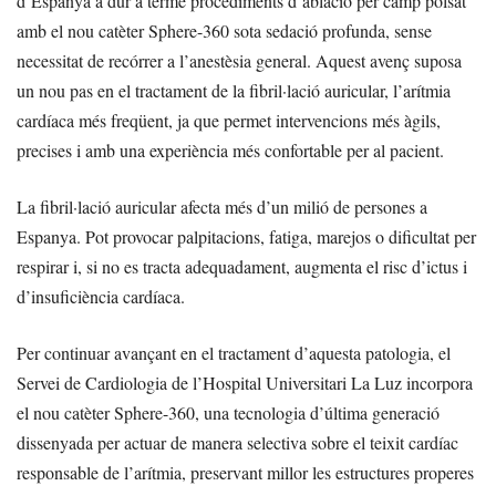
d’Espanya a dur a terme procediments d’ablació per camp polsat
amb el nou catèter Sphere-360 sota sedació profunda, sense
necessitat de recórrer a l’anestèsia general. Aquest avenç suposa
un nou pas en el tractament de la fibril·lació auricular, l’arítmia
cardíaca més freqüent, ja que permet intervencions més àgils,
precises i amb una experiència més confortable per al pacient.
La fibril·lació auricular afecta més d’un milió de persones a
Espanya. Pot provocar palpitacions, fatiga, marejos o dificultat per
respirar i, si no es tracta adequadament, augmenta el risc d’ictus i
d’insuficiència cardíaca.
Per continuar avançant en el tractament d’aquesta patologia, el
Servei de Cardiologia de l’Hospital Universitari La Luz incorpora
el nou catèter Sphere-360, una tecnologia d’última generació
dissenyada per actuar de manera selectiva sobre el teixit cardíac
responsable de l’arítmia, preservant millor les estructures properes