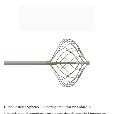
El nou catèter Sphere-360 permet realitzar una ablació
circumferencial completa sense necessitat de rotar-lo i integra en