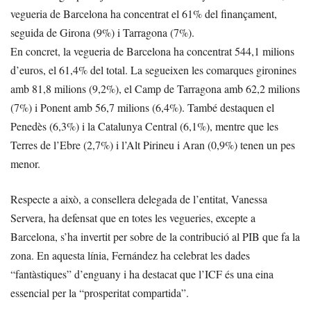
vegueria de Barcelona ha concentrat el 61% del finançament,
seguida de Girona (9%) i Tarragona (7%).
En concret, la vegueria de Barcelona ha concentrat 544,1 milions
d’euros, el 61,4% del total. La segueixen les comarques gironines
amb 81,8 milions (9,2%), el Camp de Tarragona amb 62,2 milions
(7%) i Ponent amb 56,7 milions (6,4%). També destaquen el
Penedès (6,3%) i la Catalunya Central (6,1%), mentre que les
Terres de l’Ebre (2,7%) i l’Alt Pirineu i Aran (0,9%) tenen un pes
menor.
Respecte a això, a consellera delegada de l’entitat, Vanessa
Servera, ha defensat que en totes les vegueries, excepte a
Barcelona, s’ha invertit per sobre de la contribució al PIB que fa la
zona. En aquesta línia, Fernández ha celebrat les dades
“fantàstiques” d’enguany i ha destacat que l’ICF és una eina
essencial per la “prosperitat compartida”.