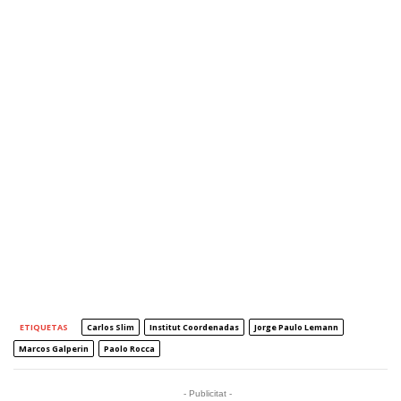
ETIQUETAS
Carlos Slim
Institut Coordenadas
Jorge Paulo Lemann
Marcos Galperin
Paolo Rocca
- Publicitat -