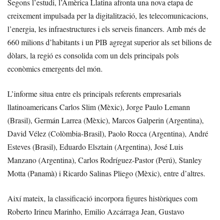
Segons l’estudi, l’Amèrica Llatina afronta una nova etapa de
creixement impulsada per la digitalització, les telecomunicacions,
l’energia, les infraestructures i els serveis financers. Amb més de
660 milions d’habitants i un PIB agregat superior als set bilions de
dòlars, la regió es consolida com un dels principals pols
econòmics emergents del món.
L’informe situa entre els principals referents empresarials
llatinoamericans Carlos Slim (Mèxic), Jorge Paulo Lemann
(Brasil), Germán Larrea (Mèxic), Marcos Galperin (Argentina),
David Vélez (Colòmbia-Brasil), Paolo Rocca (Argentina), André
Esteves (Brasil), Eduardo Elsztain (Argentina), José Luis
Manzano (Argentina), Carlos Rodríguez-Pastor (Perú), Stanley
Motta (Panamà) i Ricardo Salinas Pliego (Mèxic), entre d’altres.
Així mateix, la classificació incorpora figures històriques com
Roberto Irineu Marinho, Emilio Azcárraga Jean, Gustavo