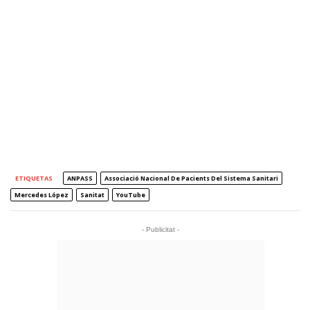
ETIQUETAS
ANPASS
Associació Nacional De Pacients Del Sistema Sanitari
Mercedes López
Sanitat
YouTube
- Publicitat -