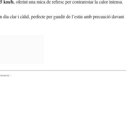
5 km/h
, oferint una mica de refresc per contrarestar la calor intensa.
dia clar i càlid, perfecte per gaudir de l’estiu amb precaució davant
comanem -