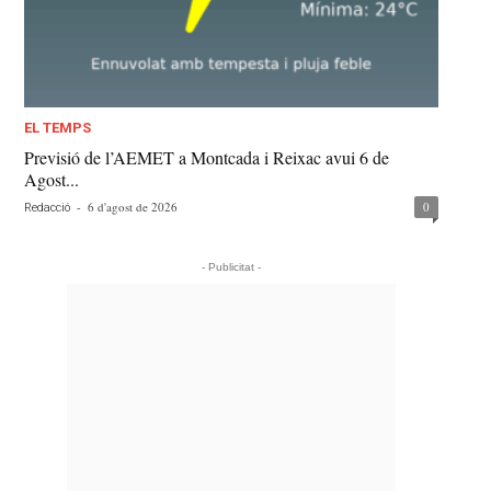
EL TEMPS
Previsió de l’AEMET a Montcada i Reixac avui 6 de
Agost...
-
6 d'agost de 2026
0
Redacció
- Publicitat -