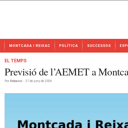
N
MONTCADA I REIXAC
POLÍTICA
SUCCESSOS
ESP
o
t
í
EL TEMPS
c
Previsió de l’AEMET a Montcad
i
e
Por
Redacció
-
27 de juny de 2026
s
d
e
M
o
n
t
c