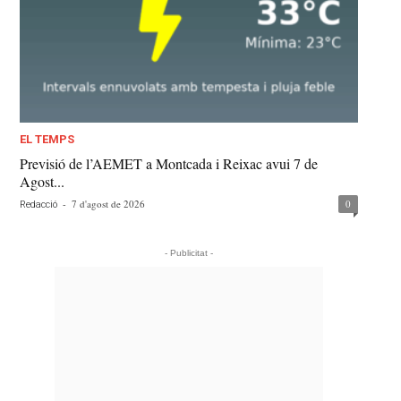
EL TEMPS
Previsió de l’AEMET a Montcada i Reixac avui 7 de
Agost...
-
7 d'agost de 2026
0
Redacció
- Publicitat -