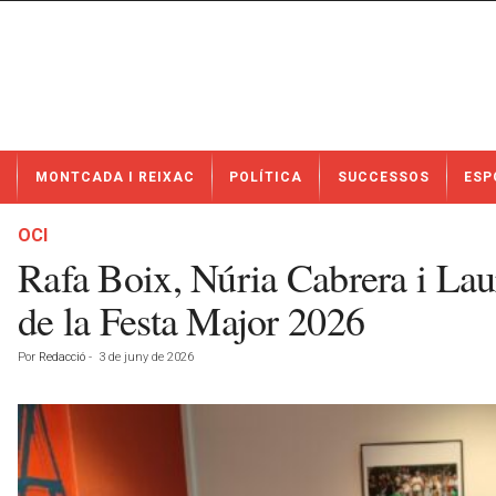
N
MONTCADA I REIXAC
POLÍTICA
SUCCESSOS
ESP
o
t
í
OCI
c
Rafa Boix, Núria Cabrera i La
i
e
de la Festa Major 2026
s
d
Por
Redacció
-
3 de juny de 2026
e
M
o
n
t
c