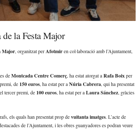
 de la Festa Major
a Major
Afotmir
, organitzat per
en col·laboració amb l’Ajuntament,
Montcada Centre Comerç
Rafa Boix
ues de
, ha estat atorgat a
per
150 euros
Núria Cabrera
 premi, de
, ha estat per a
, qui ha presentat
100 euros
Laura Sánchez
el tercer premi, de
, ha estat per a
, gràcies
vuitanta imatges
afs, els quals han presentat prop de
. L’acte de
 destacades de l’Ajuntament, i les obres guanyadores es podran veure