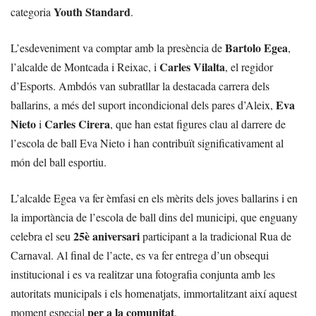
Youth Standard
categoria
.
Bartolo Egea
L’esdeveniment va comptar amb la presència de
,
Carles Vilalta
l’alcalde de Montcada i Reixac, i
, el regidor
d’Esports. Ambdós van subratllar la destacada carrera dels
Eva
ballarins, a més del suport incondicional dels pares d’Aleix,
Nieto
Carles Cirera
i
, que han estat figures clau al darrere de
l’escola de ball Eva Nieto i han contribuït significativament al
món del ball esportiu.
L’alcalde Egea va fer èmfasi en els mèrits dels joves ballarins i en
la importància de l’escola de ball dins del municipi, que enguany
25è aniversari
celebra el seu
participant a la tradicional Rua de
Carnaval. Al final de l’acte, es va fer entrega d’un obsequi
institucional i es va realitzar una fotografia conjunta amb les
autoritats municipals i els homenatjats, immortalitzant així aquest
per a la comunitat
moment especial
.