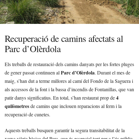
Recuperació de camins afectats al
Parc d’Olèrdola
Els treballs de restauració dels camins danyats per les fortes pluges
Parc d’Olèrdola
de gener passat continuen al
. Durant el mes de
maig, s’han dut a terme millores al camí del Fondo de la Saguera i
als accessos de la font i la bassa d’incendis de Fontanillas, que van
4
patir danys significatius. En total, s’han restaurat prop de
quilòmetres
de camins que inclouen reparacions al ferm i la
recuperació de cunetes.
Aquests treballs busquen garantir la segura transitabilitat de la
xarxa viària bàsica del Parc, que és essencial tant per a l’ús públic