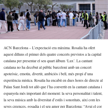
ACN Barcelona – L’expectació era màxima. Rosalía ha ofert
aquest dilluns el primer dels quatre concerts previstos a la capital
catalana per presentar el seu quart àlbum ‘Lux’. La cantant
catalana no ha decebut al públic barceloní amb un concert
apoteòsic, emotiu, divertit, ambiciós i bell, més propi d’una
experiència mística. Rosalía ha encabit en dues hores de directe al
Palau Sant Jordi tot allò que l’ha convertit en la cantant catalana i
espanyola més important del moment: la seva personalitat i talent,
la seva música amb la diversitat d’estils i sonoritats, així com les
seves creences, gosadia i el seu amor per Barcelona: “Avui el cor