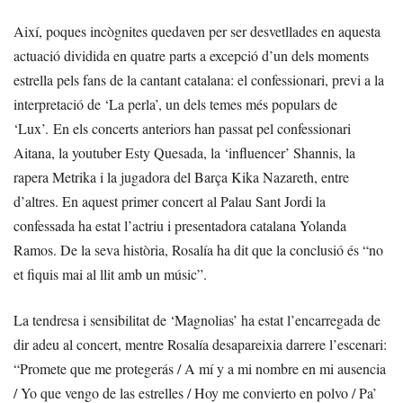
Així, poques incògnites quedaven per ser desvetllades en aquesta
actuació dividida en quatre parts a excepció d’un dels moments
estrella pels fans de la cantant catalana: el confessionari, previ a la
interpretació de ‘La perla’, un dels temes més populars de
‘Lux’. En els concerts anteriors han passat pel confessionari
Aitana, la youtuber Esty Quesada, la ‘influencer’ Shannis, la
rapera Metrika i la jugadora del Barça Kika Nazareth, entre
d’altres. En aquest primer concert al Palau Sant Jordi la
confessada ha estat l’actriu i presentadora catalana Yolanda
Ramos. De la seva història, Rosalía ha dit que la conclusió és “no
et fiquis mai al llit amb un músic”.
La tendresa i sensibilitat de ‘Magnolias’ ha estat l’encarregada de
dir adeu al concert, mentre Rosalía desapareixia darrere l’escenari:
“Promete que me protegerás / A mí y a mi nombre en mi ausencia
/ Yo que vengo de las estrelles / Hoy me convierto en polvo / Pa’