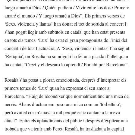
luego amaré a Dios / Quién pudiera / Vivir entre los dos / Primero
amaré el mundo / Y luego amaré a Dios”. Els primers versos de
‘Sexo, violencia y llantas’ han donat el tret de sortida al concert i
s’han pogut llegir amb subtítols en català, que han estat presents
en tots els temes. ‘Lux’ ha estat el gran protagonista de l’inici del
concert i de tota l’actuació. A ‘Sexo, violència i llantas’ l’ha seguit
‘Reliquia’, on Rosalía ha somrigut i ha fet una picada d’ullet quan
ha cantat: “Crecí y el descaro lo aprendí / Por ahí por Barcelona”.
Rosalía s’ha posat a plorar, emocionada, després d’interpretar els
primers temes de ‘Lux’ quan ha expressat el seu amor a
Barcelona. “Haig de reconèixer que normalment tinc una mica de
nervis. Abans d’actuar em poso una mica com un ‘torbellino’,
però avui el cor m’anava a mil perquè estic cantant a la meva
ciutat”. Entre els aplaudiments del públic i després d’explicar una
trobada que va tenir amb Peret, Rosalía ha traslladat a la capital