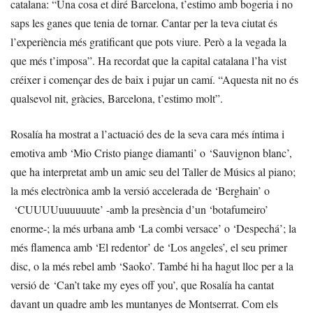
catalana: “Una cosa et diré Barcelona, t’estimo amb bogeria i no
saps les ganes que tenia de tornar. Cantar per la teva ciutat és
l’experiència més gratificant que pots viure. Però a la vegada la
que més t’imposa”. Ha recordat que la capital catalana l’ha vist
créixer i començar des de baix i pujar un camí. “Aquesta nit no és
qualsevol nit, gràcies, Barcelona, t’estimo molt”.
Rosalía ha mostrat a l’actuació des de la seva cara més íntima i
emotiva amb ‘Mio Cristo piange diamanti’ o ‘Sauvignon blanc’,
que ha interpretat amb un amic seu del Taller de Músics al piano;
la més electrònica amb la versió accelerada de ‘Berghain’ o
‘CUUUUuuuuuute’ -amb la presència d’un ‘botafumeiro’
enorme-; la més urbana amb ‘La combi versace’ o ‘Despechá’; la
més flamenca amb ‘El redentor’ de ‘Los angeles’, el seu primer
disc, o la més rebel amb ‘Saoko’. També hi ha hagut lloc per a la
versió de ‘Can’t take my eyes off you’, que Rosalía ha cantat
davant un quadre amb les muntanyes de Montserrat. Com els