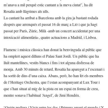
m’anava a mil perquè estic cantant a la meva ciutat”, ha dit
Rosalía amb llàgrimes als ulls.
La cantant ha arribat a Barcelona amb la gira ja bastant rodada
després que arrenqués el passat 16 de març a Lió i que ja hagi
passat per París, Zúric, Milà -amb un concert accidentat per una
intoxicació alimentària-, quatre actuacions a Madrid, i Lisboa.
Flamenc i música clàssica han donat la benvinguda al públic que
ha omplert aquest dilluns el Palau Sant Jordi. Un públic que ha
lluït mantellines, vestits blancs i fins i tot alguna disfressa de
monja. Amb 30 minuts de retard, Rosalía ha aparegut a l’escenari i
ha sortit de dins d’una caixa. Abans, però, ho han fet els membres
de l’Heritage Orchestra, que l’estan acompanyant al Lux Tour i
que s’han situat al mig de la pista en un espai en forma de creu,
mentre sonava l’habitual ‘Angel’, de Jimi Hendrix.
“Quién pudiera / Vivir entre los dos / Primero amaré el mundo / Y