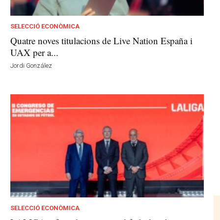
SELECCIÓ ECONÒMICA
Quatre noves titulacions de Live Nation España i
UAX per a...
Jordi González
SELECCIÓ ECONÒMICA