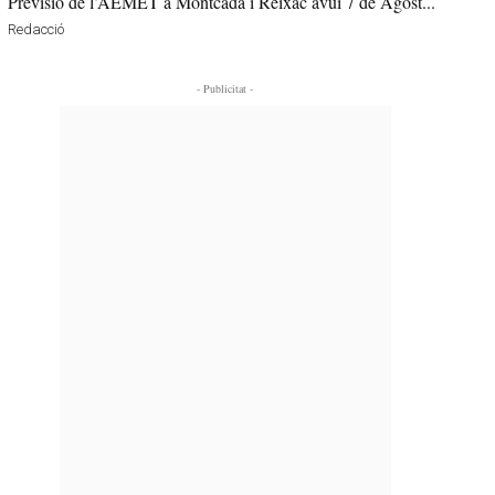
Previsió de l’AEMET a Montcada i Reixac avui 7 de Agost...
Redacció
- Publicitat -