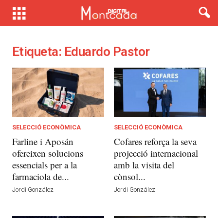
Etiqueta: Eduardo Pastor
SELECCIÓ ECONÒMICA
SELECCIÓ ECONÒMICA
Farline i Aposán
Cofares reforça la seva
ofereixen solucions
projecció internacional
essencials per a la
amb la visita del
farmaciola de...
cònsol...
Jordi González
Jordi González