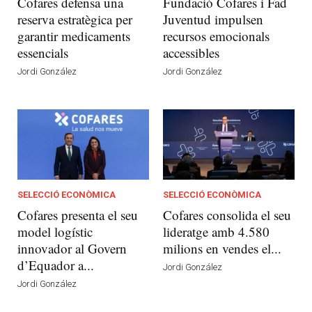
Cofares defensa una
Fundació Cofares i Fad
reserva estratègica per
Juventud impulsen
garantir medicaments
recursos emocionals
essencials
accessibles
Jordi González
Jordi González
SELECCIÓ ECONÒMICA
SELECCIÓ ECONÒMICA
Cofares presenta el seu
Cofares consolida el seu
model logístic
lideratge amb 4.580
innovador al Govern
milions en vendes el...
d’Equador a...
Jordi González
Jordi González