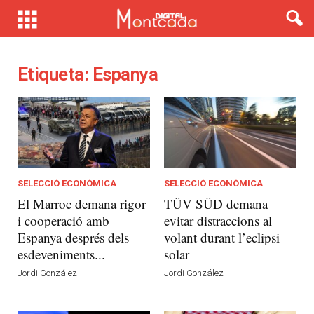
Etiqueta: Espanya
SELECCIÓ ECONÒMICA
SELECCIÓ ECONÒMICA
El Marroc demana rigor
TÜV SÜD demana
i cooperació amb
evitar distraccions al
Espanya després dels
volant durant l’eclipsi
esdeveniments...
solar
Jordi González
Jordi González