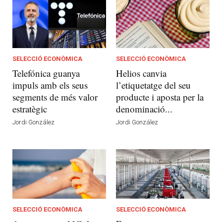
SELECCIÓ ECONÒMICA
SELECCIÓ ECONÒMICA
Telefónica guanya
Helios canvia
impuls amb els seus
l’etiquetatge del seu
segments de més valor
producte i aposta per la
estratègic
denominació...
Jordi González
Jordi González
SELECCIÓ ECONÒMICA
SELECCIÓ ECONÒMICA