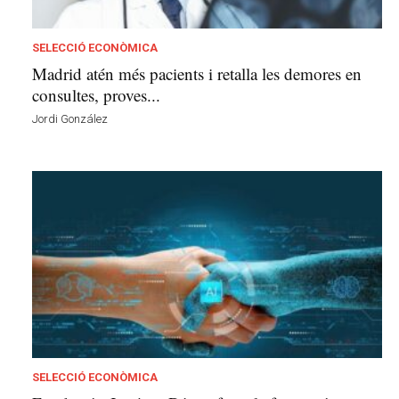
a
d
a
SELECCIÓ ECONÒMICA
i
Madrid atén més pacients i retalla les demores en
R
consultes, proves...
e
Jordi González
i
x
a
c
SELECCIÓ ECONÒMICA