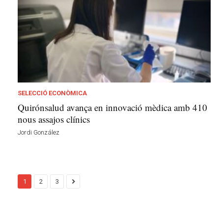
SELECCIÓ ECONÒMICA
Quirónsalud avança en innovació mèdica amb 410
nous assajos clínics
Jordi González
1
2
3