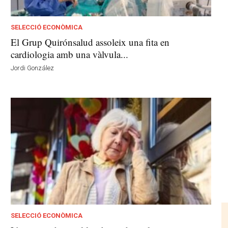
SELECCIÓ ECONÒMICA
El Grup Quirónsalud assoleix una fita en
cardiologia amb una vàlvula...
Jordi González
SELECCIÓ ECONÒMICA