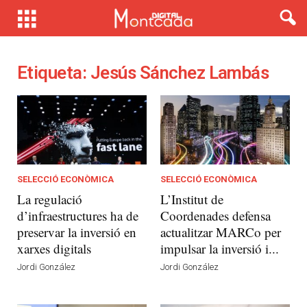
Etiqueta: Jesús Sánchez Lambás
SELECCIÓ ECONÒMICA
SELECCIÓ ECONÒMICA
La regulació
L’Institut de
d’infraestructures ha de
Coordenades defensa
preservar la inversió en
actualitzar MARCo per
xarxes digitals
impulsar la inversió i...
Jordi González
Jordi González