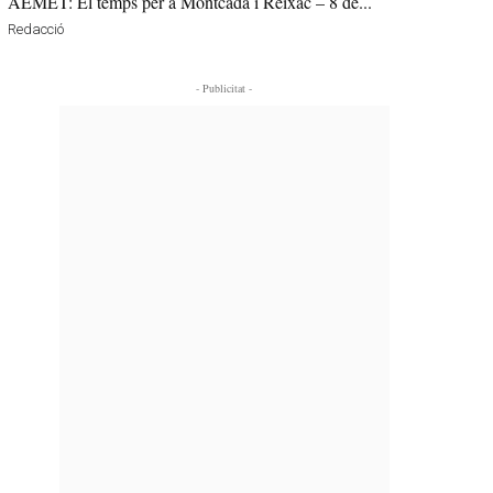
AEMET: El temps per a Montcada i Reixac – 8 de...
Redacció
- Publicitat -