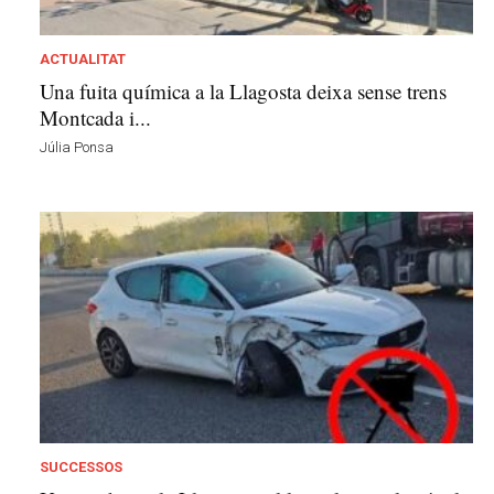
a
d
a
ACTUALITAT
i
Una fuita química a la Llagosta deixa sense trens
R
Montcada i...
e
Júlia Ponsa
i
x
a
c
SUCCESSOS