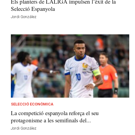
Els planters de LALIGA impulsen l’èxit de la
Selecció Espanyola
Jordi González
SELECCIÓ ECONÒMICA
La competició espanyola reforça el seu
protagonisme a les semifinals del...
Jordi González