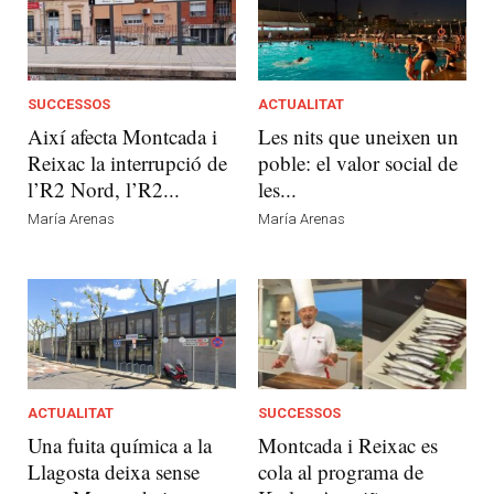
SUCCESSOS
ACTUALITAT
Així afecta Montcada i
Les nits que uneixen un
Reixac la interrupció de
poble: el valor social de
l’R2 Nord, l’R2...
les...
María Arenas
María Arenas
ACTUALITAT
SUCCESSOS
Una fuita química a la
Montcada i Reixac es
Llagosta deixa sense
cola al programa de