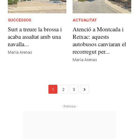
SUCCESSOS
ACTUALITAT
Surt a treure la brossa i
Atenció a Montcada i
acaba assaltat amb una
Reixac: aquests
navalla...
autobusos canviaran el
recorregut per...
María Arenas
María Arenas
1
2
3
- Publicitat -