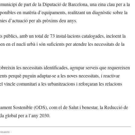
municipi de part de la Diputació de Barcelona, una eina clau per a la
isponibles en matèria d’equipaments, realitzant un diagnòstic sobre la
ínies d’actuació per als pròxims deu anys.
 públics, amb un total de 73 instal·lacions catalogades, incloent la
 en el nucli urbà i són suficients per atendre les necessitats de la
breixin les necessitats identificades, agrupar serveis que requereixen
tents perquè puguin adaptar-se a les noves necessitats, i reactivar
vincle comunitari a les urbanitzacions i reforçaran les relacions
ment Sostenible (ODS), com el de Salut i benestar, la Reducció de
nda global per a l’any 2030.
comanem -