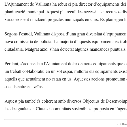
L’Ajuntament de Vallirana ha rebut el pla director d’equipaments del 
planificació municipal. Aquest pla recull les necessitats i recursos d
xarxa existent i incloent projectes municipals en curs. Es plantegen l
Segons l’estudi, Vallirana disposa d’una gran diversitat d’equipaments
nova comissaria de policia. La majoria d’aquests equipaments es troben
ciutadania. Malgrat això, s’han detectat algunes mancances puntuals.
Per tant, s’aconsella a l’Ajuntament dotar de nous equipaments que co
un treball col·laboratiu en un sol espai, millorar els equipaments exis
aquells que actualment no estan en ús. Aquestes accions promouran el 
socials entre els veïns.
Aquest pla també és coherent amb diversos Objectius de Desenvolupa
les desigualtats, i Ciutats i comunitats sostenibles, proposta en l’age
- Et Re