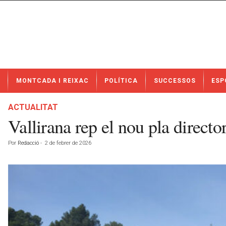
N
MONTCADA I REIXAC
POLÍTICA
SUCCESSOS
ESP
o
t
í
ACTUALITAT
c
Vallirana rep el nou pla direct
i
e
Por
Redacció
-
2 de febrer de 2026
s
d
e
M
o
n
t
c