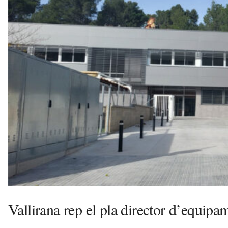
a
d
a
i
R
e
i
x
a
c
Vallirana rep el pla director d’equip