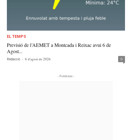
EL TEMPS
Previsió de l’AEMET a Montcada i Reixac avui 6 de
Agost...
-
6 d'agost de 2026
0
Redacció
- Publicitat -