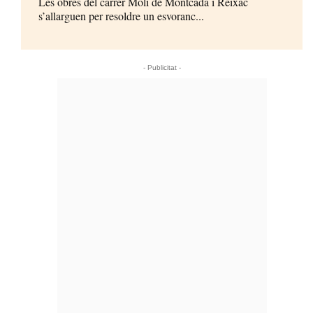
Les obres del carrer Molí de Montcada i Reixac
s’allarguen per resoldre un esvoranc...
- Publicitat -