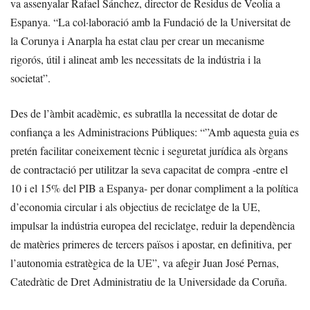
va assenyalar Rafael Sánchez, director de Residus de Veolia a
Espanya. “La col·laboració amb la Fundació de la Universitat de
la Corunya i Anarpla ha estat clau per crear un mecanisme
rigorós, útil i alineat amb les necessitats de la indústria i la
societat”.
Des de l’àmbit acadèmic, es subratlla la necessitat de dotar de
confiança a les Administracions Públiques: “”Amb aquesta guia es
pretén facilitar coneixement tècnic i seguretat jurídica als òrgans
de contractació per utilitzar la seva capacitat de compra -entre el
10 i el 15% del PIB a Espanya- per donar compliment a la política
d’economia circular i als objectius de reciclatge de la UE,
impulsar la indústria europea del reciclatge, reduir la dependència
de matèries primeres de tercers països i apostar, en definitiva, per
l’autonomia estratègica de la UE”, va afegir Juan José Pernas,
Catedràtic de Dret Administratiu de la Universidade da Coruña.