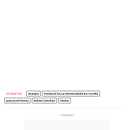
ETIQUETAS
Anarpla
Fundació De La Universidade Da Coruña
Juan José Pernas
Rafael Sánchez
Veolia
- Publicitat -