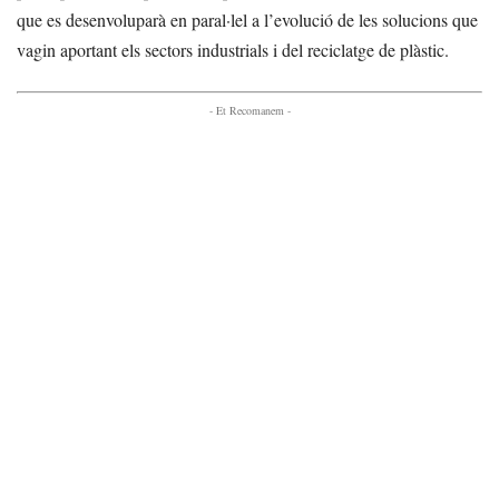
que es desenvoluparà en paral·lel a l’evolució de les solucions que
vagin aportant els sectors industrials i del reciclatge de plàstic.
- Et Recomanem -