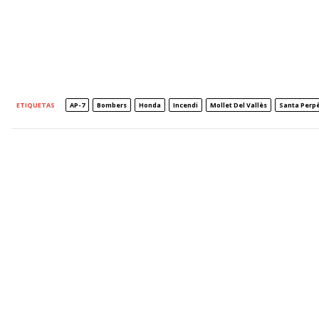
ETIQUETAS
AP-7
Bombers
Honda
Incendi
Mollet Del Vallès
Santa Perp