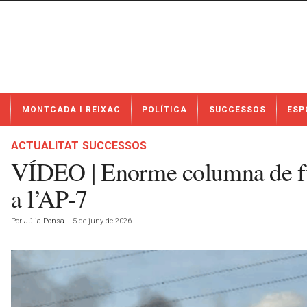
N
MONTCADA I REIXAC
POLÍTICA
SUCCESSOS
ESP
o
t
í
ACTUALITAT
SUCCESSOS
c
VÍDEO | Enorme columna de fum
i
e
a l’AP-7
s
d
Por
Júlia Ponsa
-
5 de juny de 2026
e
M
o
n
t
c