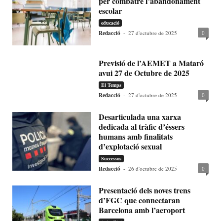
per combatre l’abandonament
escolar
educació
Redacció
-
27 d'octubre de 2025
0
Previsió de l’AEMET a Mataró
avui 27 de Octubre de 2025
El Temps
Redacció
-
27 d'octubre de 2025
0
Desarticulada una xarxa
dedicada al tràfic d’éssers
humans amb finalitats
d’explotació sexual
Successos
Redacció
-
26 d'octubre de 2025
0
Presentació dels noves trens
d’FGC que connectaran
Barcelona amb l’aeroport