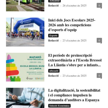
Actualitat
Redacció
-
26 d'octubre de 2025
0
Inici dels Jocs Escolars 2025-
2026 amb les competicions
d’esports d’equip
Esports
Redacció
-
23 d'octubre de 2025
0
El període de preinscripció
extraordinària a l’Escola Bressol
La Llàntia s’obre per a infants...
educació
Redacció
-
23 d'octubre de 2025
0
La digitalització, la sostenibilitat
i el compliance impulsen la
demanda d’auditors a Espanya
Selecció Econòmica