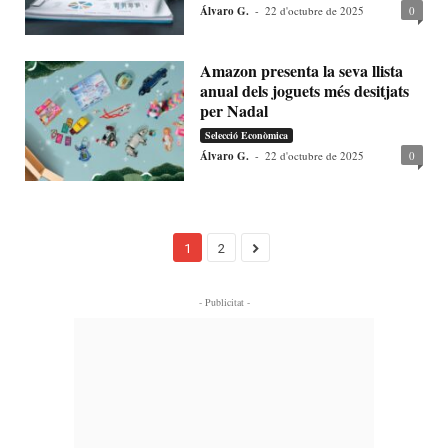
Álvaro G.
-
22 d'octubre de 2025
0
Amazon presenta la seva llista
anual dels joguets més desitjats
per Nadal
Selecció Econòmica
Álvaro G.
-
22 d'octubre de 2025
0
1
2
- Publicitat -