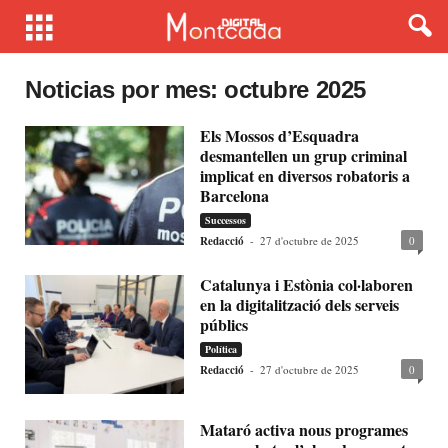
Noticias por mes: octubre 2025
Els Mossos d’Esquadra
desmantellen un grup criminal
implicat en diversos robatoris a
Barcelona
Successos
Redacció
-
27 d'octubre de 2025
0
Catalunya i Estònia col·laboren
en la digitalització dels serveis
públics
Política
Redacció
-
27 d'octubre de 2025
0
Mataró activa nous programes