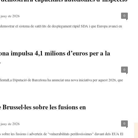
0
 juny de 2026
à demostrar el sistema de satèl·lits de desplegament ràpid SDA i que Europa avanci en
na impulsa 4,1 milions d’euros per a la
.
0
identalLa Diputació de Barcelona ha anunciat una nova iniciativa per aquest 2026, que
 Brussel·les sobre les fusions en
0
 juny de 2026
 sobre les fusions i adverteix de "vulnerabilitats perillosíssimes" davant dels EUA El