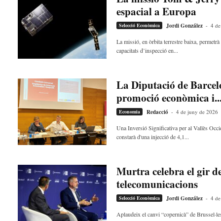
a
espacial a Europa
d
Selecció Econòmica
Jordi González
-
4 de
a
i
La missió, en òrbita terrestre baixa, permetr
R
capacitats d’inspecció en...
e
i
x
La Diputació de Barcelo
a
promoció econòmica i..
c
Economia
Redacció
-
4 de juny de 2026
Una Inversió Significativa per al Vallès Occ
constarà d'una injecció de 4,1...
Murtra celebra el gir de
telecomunicacions
Selecció Econòmica
Jordi González
-
4 de
Aplaudeix el canvi “copernicà” de Brussel·les