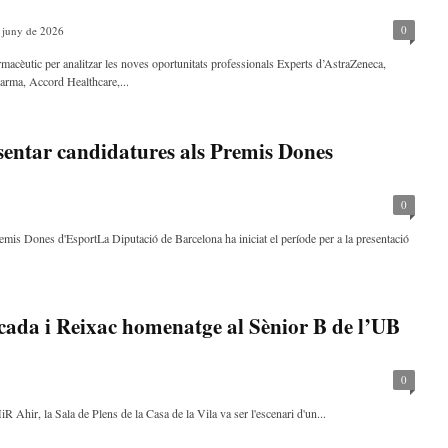
0
 juny de 2026
armacèutic per analitzar les noves oportunitats professionals Experts d’AstraZeneca,
arma, Accord Healthcare,...
esentar candidatures als Premis Dones
0
remis Dones d'EsportLa Diputació de Barcelona ha iniciat el període per a la presentació
ada i Reixac homenatge al Sènior B de l’UB
0
Ahir, la Sala de Plens de la Casa de la Vila va ser l'escenari d'un...