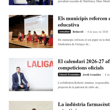
president executiu de Telefónica, Marc Murtra
Els municipis reforcen e
educativa
Actualitat
Redacció
-
4 de juny de 2026
Els municipis reforcen el seu paper en la llu
Sindicatura de Greuges de...
El calendari 2026-27 af
competicions oficials
Selecció Econòmica
Jordi González
-
4 de
L'exfutbolista Roberto Jiménez, responsable d
proposta de la patronal de clubs als...
La indústria farmacèutic