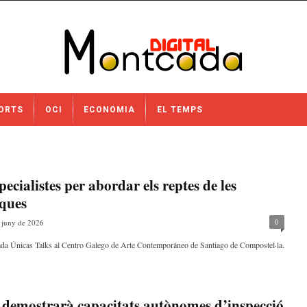
ORTS
OCI
ECONOMIA
EL TEMPS
ecialistes per abordar els reptes de les
iques
0
 juny de 2026
ornada Únicas Talks al Centro Galego de Arte Contemporáneo de Santiago de Compostel·la.
demostrarà capacitats autònomes d’inspecció