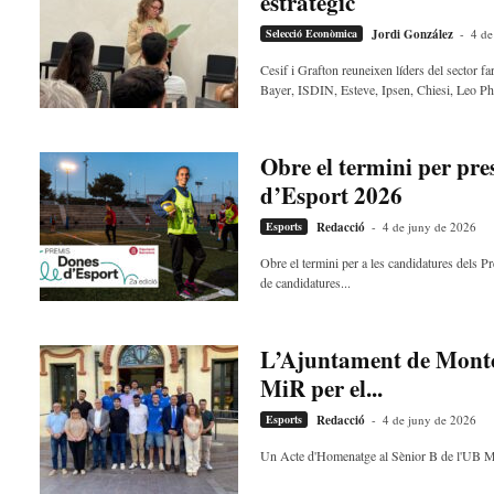
estratègic
Selecció Econòmica
Jordi González
-
4 de
Cesif i Grafton reuneixen líders del sector f
Bayer, ISDIN, Esteve, Ipsen, Chiesi, Leo Ph
Obre el termini per pr
d’Esport 2026
Esports
Redacció
-
4 de juny de 2026
Obre el termini per a les candidatures dels P
de candidatures...
L’Ajuntament de Montc
MiR per el...
Esports
Redacció
-
4 de juny de 2026
Un Acte d'Homenatge al Sènior B de l'UB MiR 