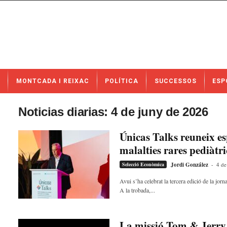
N
MONTCADA I REIXAC
POLÍTICA
SUCCESSOS
ESP
o
t
í
Noticias diarias: 4 de juny de 2026
c
i
Únicas Talks reuneix esp
e
malalties rares pediàtr
s
d
Selecció Econòmica
Jordi González
-
4 de
e
M
Avui s’ha celebrat la tercera edició de la j
A la trobada,...
o
n
t
c
La missió Tom & Jerry 