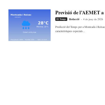
Previsió de l’AEMET a 
El Temps
Redacció
-
4 de juny de 2026
Predicció del Temps per a Montcada i Reixac
característiques especials...