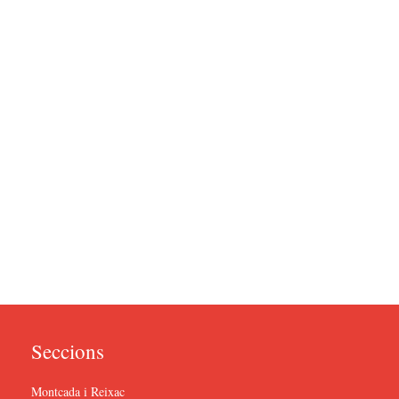
Seccions
Montcada i Reixac