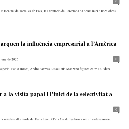
0
la localitat de Torrelles de Foix, la Diputació de Barcelona ha donat inici a unes obres...
arquen la influència empresarial a l’Amèrica
0
 juny de 2026
perin, Paolo Rocca, André Esteves i José Luis Manzano figuren entre els líders
a la visita papal i l’inici de la selectivitat a
0
i la selectivitatLa visita del Papa León XIV a Catalunya busca ser un esdeveniment