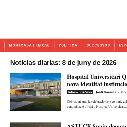
N
MONTCADA I REIXAC
POLÍTICA
SUCCESSOS
ESP
o
t
í
Noticias diarias: 8 de juny de 2026
c
i
Hospital Universitari 
e
nova identitat instituci
s
d
Selecció Econòmica
Jordi González
-
8 de
e
M
Coincidint amb la celebració del seu vintè an
denominació oficial a Hospital Universitari...
o
n
t
c
ASTUCE Spain demana g