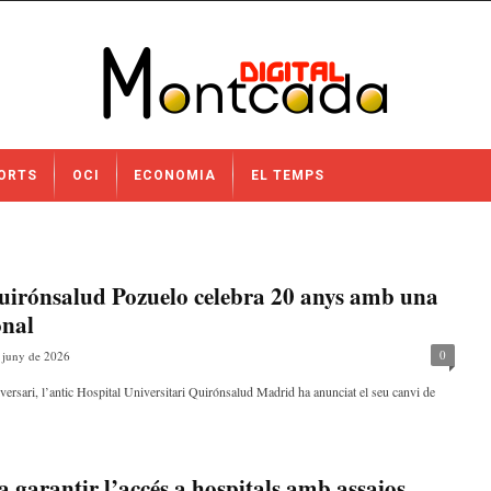
ORTS
OCI
ECONOMIA
EL TEMPS
Quirónsalud Pozuelo celebra 20 anys amb una
onal
0
 juny de 2026
iversari, l’antic Hospital Universitari Quirónsalud Madrid ha anunciat el seu canvi de
arantir l’accés a hospitals amb assajos