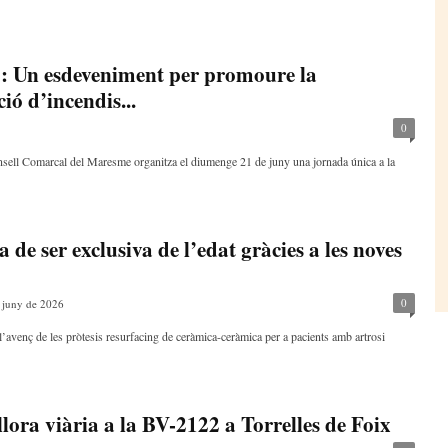
’: Un esdeveniment per promoure la
ció d’incendis...
0
nsell Comarcal del Maresme organitza el diumenge 21 de juny una jornada única a la
 de ser exclusiva de l’edat gràcies a les noves
0
 juny de 2026
l’avenç de les pròtesis resurfacing de ceràmica-ceràmica per a pacients amb artrosi
illora viària a la BV-2122 a Torrelles de Foix