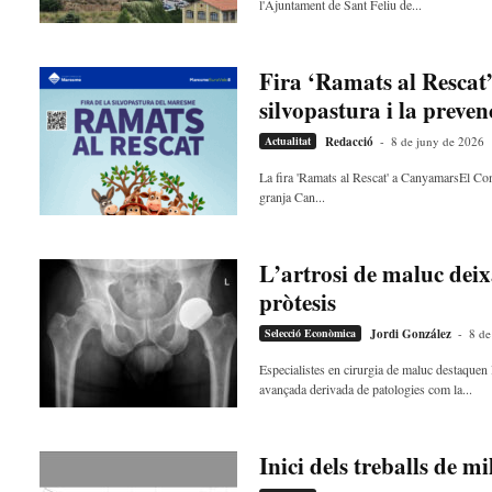
l'Ajuntament de Sant Feliu de...
Fira ‘Ramats al Rescat
silvopastura i la preven
Actualitat
Redacció
-
8 de juny de 2026
La fira 'Ramats al Rescat' a CanyamarsEl Co
granja Can...
L’artrosi de maluc deixa
pròtesis
Selecció Econòmica
Jordi González
-
8 de
Especialistes en cirurgia de maluc destaquen 
avançada derivada de patologies com la...
Inici dels treballs de m