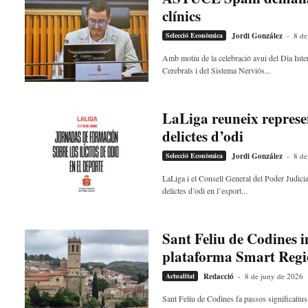
a
clínics
d
Selecció Econòmica
Jordi González
-
8 de
a
i
Amb motiu de la celebració avui del Dia In
R
Cerebrals i del Sistema Nerviós...
e
i
x
LaLiga reuneix represent
a
delictes d’odi
c
Selecció Econòmica
Jordi González
-
8 de
LaLiga i el Consell General del Poder Judici
delictes d’odi en l’esport...
Sant Feliu de Codines i
plataforma Smart Reg
Actualitat
Redacció
-
8 de juny de 2026
Sant Feliu de Codines fa passos significatius