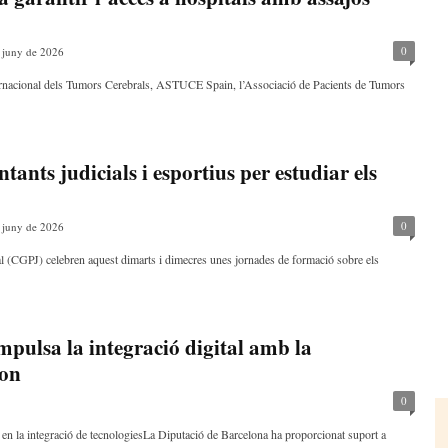
0
 juny de 2026
ternacional dels Tumors Cerebrals, ASTUCE Spain, l’Associació de Pacients de Tumors
ants judicials i esportius per estudiar els
0
 juny de 2026
al (CGPJ) celebren aquest dimarts i dimecres unes jornades de formació sobre els
mpulsa la integració digital amb la
ion
0
 en la integració de tecnologiesLa Diputació de Barcelona ha proporcionat suport a