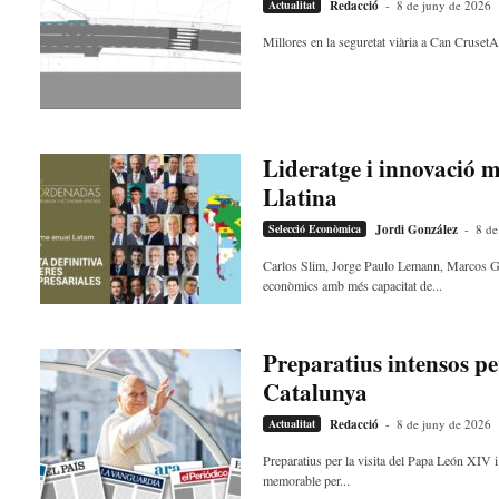
Actualitat
Redacció
-
8 de juny de 2026
Millores en la seguretat viària a Can CrusetA 
Lideratge i innovació m
Llatina
Selecció Econòmica
Jordi González
-
8 de
Carlos Slim, Jorge Paulo Lemann, Marcos Gal
econòmics amb més capacitat de...
Preparatius intensos per 
Catalunya
Actualitat
Redacció
-
8 de juny de 2026
Preparatius per la visita del Papa León XIV 
memorable per...