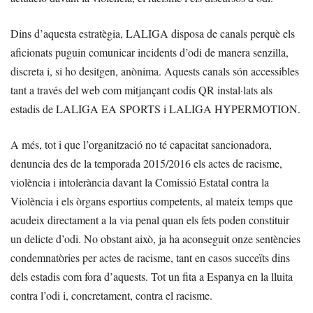
Dins d’aquesta estratègia, LALIGA disposa de canals perquè els
aficionats puguin comunicar incidents d’odi de manera senzilla,
discreta i, si ho desitgen, anònima. Aquests canals són accessibles
tant a través del web com mitjançant codis QR instal·lats als
estadis de LALIGA EA SPORTS i LALIGA HYPERMOTION.
A més, tot i que l’organització no té capacitat sancionadora,
denuncia des de la temporada 2015/2016 els actes de racisme,
violència i intolerància davant la Comissió Estatal contra la
Violència i els òrgans esportius competents, al mateix temps que
acudeix directament a la via penal quan els fets poden constituir
un delicte d’odi. No obstant això, ja ha aconseguit onze sentències
condemnatòries per actes de racisme, tant en casos succeïts dins
dels estadis com fora d’aquests. Tot un fita a Espanya en la lluita
contra l’odi i, concretament, contra el racisme.