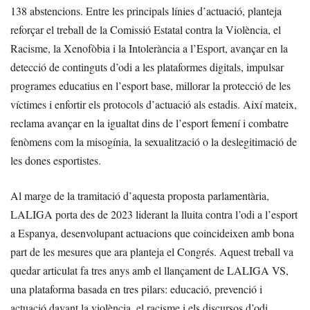
138 abstencions. Entre les principals línies d’actuació, planteja
reforçar el treball de la Comissió Estatal contra la Violència, el
Racisme, la Xenofòbia i la Intolerància a l’Esport, avançar en la
detecció de continguts d’odi a les plataformes digitals, impulsar
programes educatius en l’esport base, millorar la protecció de les
víctimes i enfortir els protocols d’actuació als estadis. Així mateix,
reclama avançar en la igualtat dins de l’esport femení i combatre
fenòmens com la misogínia, la sexualització o la deslegitimació de
les dones esportistes.
Al marge de la tramitació d’aquesta proposta parlamentària,
LALIGA porta des de 2023 liderant la lluita contra l’odi a l’esport
a Espanya, desenvolupant actuacions que coincideixen amb bona
part de les mesures que ara planteja el Congrés. Aquest treball va
quedar articulat fa tres anys amb el llançament de LALIGA VS,
una plataforma basada en tres pilars: educació, prevenció i
actuació davant la violència, el racisme i els discursos d’odi.