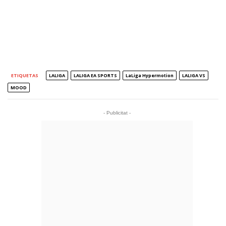
ETIQUETAS
LALIGA
LALIGA EA SPORTS
LaLiga Hypermotion
LALIGA VS
MOOD
- Publicitat -