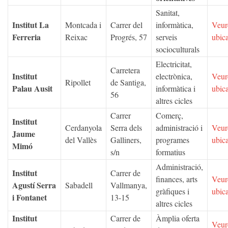
Sanitat,
Institut La
Montcada i
Carrer del
informàtica,
Veur
Ferreria
Reixac
Progrés, 57
serveis
ubic
socioculturals
Electricitat,
Carretera
Institut
electrònica,
Veur
Ripollet
de Santiga,
Palau Ausit
informàtica i
ubic
56
altres cicles
Carrer
Comerç,
Institut
Cerdanyola
Serra dels
administració i
Veur
Jaume
del Vallès
Galliners,
programes
ubic
Mimó
s/n
formatius
Administració,
Institut
Carrer de
finances, arts
Veur
Agustí Serra
Sabadell
Vallmanya,
gràfiques i
ubic
i Fontanet
13-15
altres cicles
Institut
Carrer de
Àmplia oferta
Veur