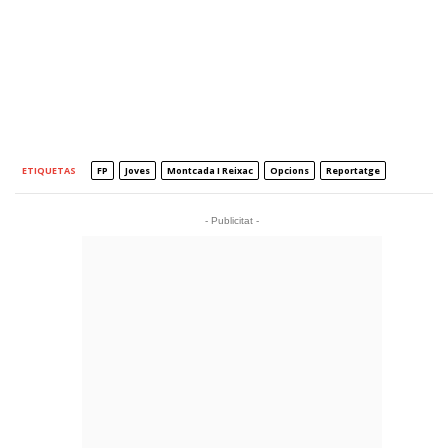
ETIQUETAS
FP
Joves
Montcada I Reixac
Opcions
Reportatge
- Publicitat -