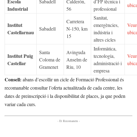
Escola
Sabadell
Calderón,
d’FP tècnica i
ubic
Industrial
56
professional
Sanitat,
Carretera
Institut
emergències,
Veur
Sabadell
N-150, km
Castellarnau
indústria i
ubic
15
altres cicles
Informàtica,
Santa
Avinguda
Institut Puig
tecnologia,
Veur
Coloma de
Anselm de
Castellar
administració i
ubic
Gramenet
Riu, 10
empresa
Consell:
abans d’escollir un cicle de Formació Professional és
recomanable consultar l’oferta actualitzada de cada centre, les
dates de preinscripció i la disponibilitat de places, ja que poden
variar cada curs.
- Et Recomanem -