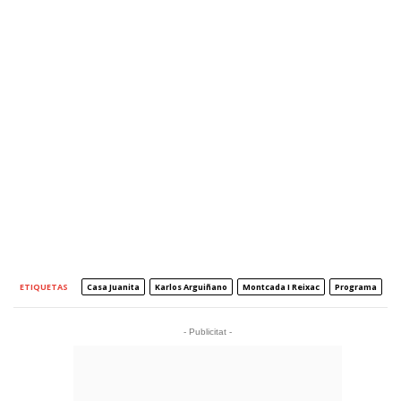
ETIQUETAS
Casa Juanita
Karlos Arguiñano
Montcada I Reixac
Programa
- Publicitat -